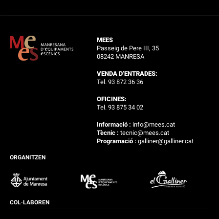
MEES
Passeig de Pere III, 35
08242 MANRESA
VENDA D’ENTRADES:
Tel. 93 872 36 36
OFICINES:
Tel. 93 875 34 02
Informació :
info@mees.cat
Tècnic :
tecnic@mees.cat
Programació :
galliner@galliner.cat
ORGANITZEN
COL·LABOREN