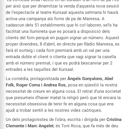
per això que per dinamitzar la venda d’aquesta nova sessió
de l’espectacle al teatre Kursaal aquesta setmana hi haurà
activa una campanya als forns de pa de Manresa. A
cadascun dels 51 establiments que hi col·laboren, se’ls ha
facilitat una llumineta que es posarà a disposició dels
clients del forn perquè en puguin signar un número. Aquest
proper divendres, 8 d’abril, en directe per Ràdio Manresa, es
farà el sorteig i cada forn premiarà amb un val per una
entrada doble el client o clienta que vagi signar la casella
amb el número premiat, i que es podrà bescanviar per 2
entrades a les taquilles del Kursaal.
La comèdia, protagonitzada per
Àngels Gonyalons, Abel
Folk, Roger Coma i Andrea Ros,
posa en qüestió la nostra
necessitat de creure en alguna cosa. El retrat d’una societat
que presumeix d’haver matat la religió però que té encara la
necessitat obsessiva de tenir fe en alguna cosa que ens
ajudi a trobar sentit a les nostres vides caòtiques.
Un dels protagonistes de l’obra, escrita i dirigida per
Cristina
Clemente i Marc Angelet
, és Toni Roca, que fa més de deu