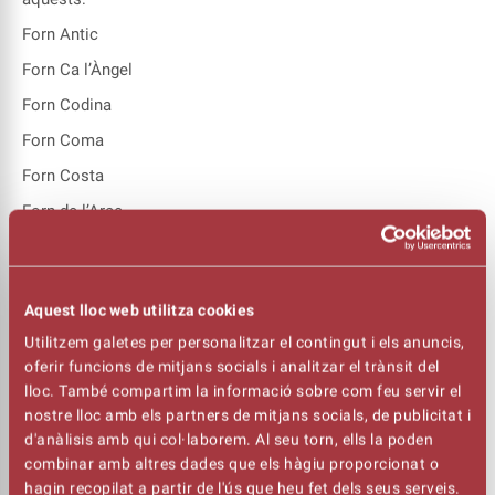
Forn Antic
Forn Ca l’Àngel
Forn Codina
Forn Coma
Forn Costa
Forn de l’Arce
Forn de pa Jorba
Forn de pa Loli
Aquest lloc web utilitza cookies
Forn d’en Pep
Utilitzem galetes per personalitzar el contingut i els anuncis,
Forn Granier
oferir funcions de mitjans socials i analitzar el trànsit del
Forn La Sínia de Santa Clara
lloc. També compartim la informació sobre com feu servir el
nostre lloc amb els partners de mitjans socials, de publicitat i
Forn L’Espurna
d'anàlisis amb qui col·laborem. Al seu torn, ells la poden
Forn Lexus
combinar amb altres dades que els hàgiu proporcionat o
hagin recopilat a partir de l'ús que heu fet dels seus serveis.
Forn Llobet 1923