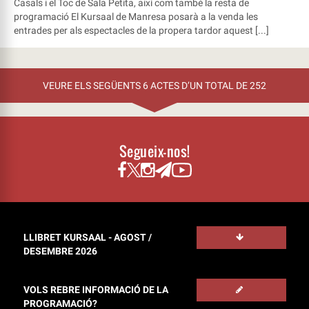
Casals i el Toc de Sala Petita, així com també la resta de
programació El Kursaal de Manresa posarà a la venda les
entrades per als espectacles de la propera tardor aquest [...]
VEURE ELS SEGÜENTS 6 ACTES D’UN TOTAL DE 252
Segueix-nos!
LLIBRET KURSAAL - AGOST /
DESEMBRE 2026
VOLS REBRE INFORMACIÓ DE LA
PROGRAMACIÓ?