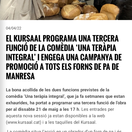
04/04/22
EL KURSAAL PROGRAMA UNA TERCERA
FUNCIÓ DE LA COMÈDIA ‘UNA TERÀPIA
INTEGRAL’ I ENGEGA UNA CAMPANYA DE
PROMOCIÓ A TOTS ELS FORNS DE PA DE
MANRESA
La bona acollida de les dues funcions previstes de la
comèdia ‘Una teràpia integral’, que ja fa setmanes que estan
exhaurides, ha portat a programar una tercera funció de l’obra
per al dissabte 21 de maig a les 17 h
. Les entrades per
aquesta nova sessió ja estan disponibles a la web
(
www.kursaal.cat
) i a les taquilles del Kursaal.
La comèdia situa l’acció en un obrador d’un forn de pa i és