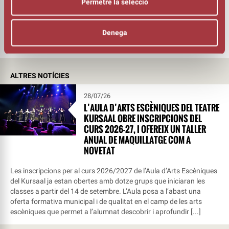
Permetre la selecció
L’oficina
Tradicionàrius
Denega
ALTRES NOTÍCIES
28/07/26
L’AULA D’ARTS ESCÈNIQUES DEL TEATRE
KURSAAL OBRE INSCRIPCIONS DEL
CURS 2026-27, I OFEREIX UN TALLER
ANUAL DE MAQUILLATGE COM A
NOVETAT
Les inscripcions per al curs 2026/2027 de l’Aula d’Arts Escèniques
del Kursaal ja estan obertes amb dotze grups que iniciaran les
classes a partir del 14 de setembre. L’Aula posa a l’abast una
oferta formativa municipal i de qualitat en el camp de les arts
escèniques que permet a l’alumnat descobrir i aprofundir [...]