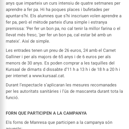
anys que imparteix un curs intensiu de quatre setmanes per
aprendre a fer pa. Hi ha poques places i bufetades per
apuntar-s’hi. Els alumnes que s’hi inscriuen volen aprendre a
fer pa, però el mètode parteix d’una simple i estranya
premissa: ‘Per fer un bon pa, no cal tenir la millor farina o el
llevat més fresc, ‘per fer un bon pa, cal estar bé amb un
mateix’. Així de simple.
Les entrades tenen un preu de 26 euros, 24 amb el Carnet
Galliner i per als majors de 65 anys i de 6 euros per als
menors de 30 anys. Es poden comprar a les taquilles del
Kursaal de dimarts d dissabte d’11 h a 13 h i de 18 h a 20 h i
per internet a
www.kursaal.cat
.
Durant l’espectacle s’aplicaran les mesures recomanades
per les autoritats sanitàries i l’ús de mascareta durant tota la
funció.
FORN QUE PARTICIPEN A LA CAMPANYA
Els forns de Manresa que participen a la campanya són
aquests: