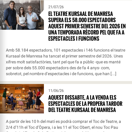
21/07/26
EL TEATRE KURSAAL DE MANRESA
SUPERA ELS 58.000 ESPECTADORS
AQUEST PRIMER SEMESTRE DEL 2026 EN
UNA TEMPORADA RÈCORD PEL QUE FA A
ESPECTACLES I FUNCIONS
Amb 58.184 espectadors, 101 espectacles i 146 funcions el teatre
Kursaal de Manresa ha tancat el primer semestre del 2026. Unes
xifres molt satisfactòries, tant pel que fa a públic -que es manté
per sobre dels 55.000 espectadors des de fa 4 anys- com,
sobretot, pel nombre d’espectacles i de funcions, que han [...]
11/06/26
AQUEST DISSABTE, A LA VENDA ELS
ESPECTACLES DE LA PROPERA TARDOR
DEL TEATRE KURSAAL DE MANRESA
A partir de les 10 h del matí es podrà comprar el Toc de Teatre, a
2/4 d’11h el Toc d’Òpera, i a les 11 el Toc Obert, el nou Toc Pau