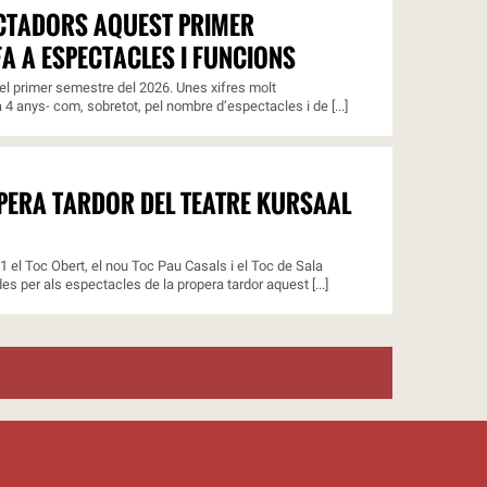
ECTADORS AQUEST PRIMER
A A ESPECTACLES I FUNCIONS
l primer semestre del 2026. Unes xifres molt
4 anys- com, sobretot, pel nombre d’espectacles i de [...]
OPERA TARDOR DEL TEATRE KURSAAL
11 el Toc Obert, el nou Toc Pau Casals i el Toc de Sala
s per als espectacles de la propera tardor aquest [...]