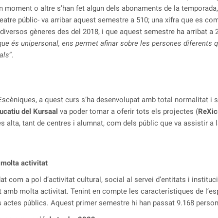
n moment o altre s’han fet algun dels abonaments de la temporada, i
 teatre públic- va arribar aquest semestre a 510; una xifra que es 
diversos gèneres des del 2018, i que aquest semestre ha arribat a 2
que és unipersonal, ens permet afinar sobre les persones diferents q
als
”.
ts Escèniques, a quest curs s’ha desenvolupat amb total normalitat 
ucatiu del Kursaal
va poder tornar a oferir tots els projectes (
ReXic
s alta, tant de centres i alumnat, com dels públic que va assistir a
molta activitat
at com a pol d’activitat cultural, social al servei d’entitats i insti
amb molta activitat. Tenint en compte les característiques de l’esp
s actes públics. Aquest primer semestre hi han passat 9.168 perso