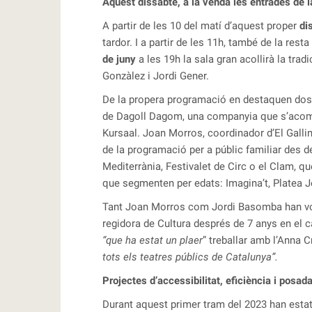
Aquest dissabte, a la venda les entrades de 
A partir de les 10 del matí d’aquest proper
di
tardor. I a partir de les 11h, també de la re
de juny
a les 19h la sala gran acollirà la trad
Gonzàlez i Jordi Gener.
De la propera programació en destaquen dos 
de Dagoll Dagom, una companyia que s’acomiad
Kursaal. Joan Morros, coordinador d’El Gallin
de la programació per a públic familiar des de
Mediterrània, Festivalet de Circ o el Clam, 
que segmenten per edats: Imagina’t, Platea J
Tant Joan Morros com Jordi Basomba han volg
regidora de Cultura després de 7 anys en el c
“que ha estat un plaer
” treballar amb l’Anna 
tots els teatres públics de Catalunya”.
Projectes d’accessibilitat, eficiència i posada 
Durant aquest primer tram del 2023 han estat 