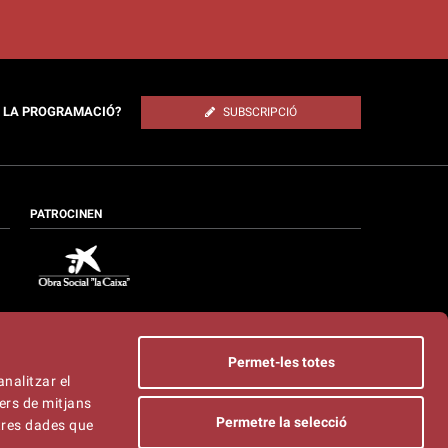
E LA PROGRAMACIÓ?
SUBSCRIPCIÓ
PATROCINEN
Permet-les totes
analitzar el
ers de mitjans
Permetre la selecció
ltres dades que