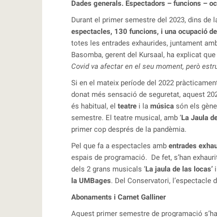
Dades generals. Espectadors – funcions – o
Durant el primer semestre del 2023, dins de l
espectacles, 130 funcions,
i una ocupació d
totes les entrades exhaurides, juntament amb
Basomba, gerent del Kursaal, ha explicat que 
Covid va afectar en el seu moment, però estr
Si en el mateix període del 2022 pràcticamen
donat més sensació de seguretat, aquest 202
és habitual, el
teatre
i la
música
són els gèner
semestre. El teatre musical, amb ‘
La Jaula de
primer cop després de la pandèmia.
Pel que fa a espectacles amb
entrades exhau
espais de programació. De fet, s’han exhauri
dels 2 grans musicals ‘
La jaula de las locas’
la UMBages
. Del Conservatori, l’espectacle 
Abonaments i Carnet Galliner
Aquest primer semestre de programació s’ha a