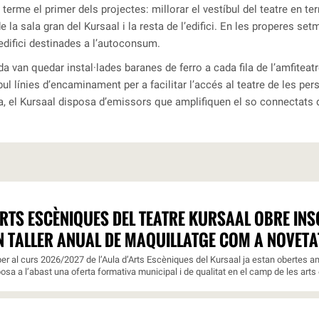
 terme el primer dels projectes: millorar el vestíbul del teatre en te
e la sala gran del Kursaal i la resta de l’edifici. En les properes se
’edifici destinades a l’autoconsum.
a van quedar instal·lades baranes de ferro a cada fila de l’amfiteatr
íbul línies d’encaminament per a facilitar l’accés al teatre de les p
a, el Kursaal disposa d’emissors que amplifiquen el so connectats d
ARTS ESCÈNIQUES DEL TEATRE KURSAAL OBRE INSC
N TALLER ANUAL DE MAQUILLATGE COM A NOVETA
er al curs 2026/2027 de l’Aula d’Arts Escèniques del Kursaal ja estan obertes am
osa a l’abast una oferta formativa municipal i de qualitat en el camp de les arts 