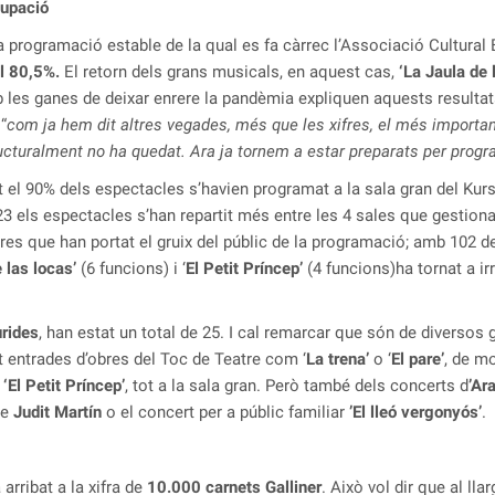
cupació
a programació estable de la qual es fa càrrec l’Associació Cultural 
el 80,5%.
El retorn dels grans musicals, en aquest cas,
‘La Jaula de 
 les ganes de deixar enrere la pandèmia expliquen aquests resultat
“
com ja hem dit altres vegades, més que les xifres, el més importan
ucturalment no ha quedat. Ara ja tornem a estar preparats per prog
t el 90% dels espectacles s’havien programat a la sala gran del Ku
3 els espectacles s’han repartit més entre les 4 sales que gesti
es que han portat el gruix del públic de la programació; amb 102 de
 las locas’
(6 funcions) i ‘
El Petit Príncep’
(4 funcions)ha tornat a 
rides
, han estat un total de 25. I cal remarcar que són de diversos
t entrades d’obres del Toc de Teatre com ‘
La trena’
o ‘
El pare’
, de m
i
‘El Petit Príncep’
, tot a la sala gran. Però també dels concerts d
’Ar
de
Judit Martín
o el concert per a públic familiar
’El lleó vergonyós’
.
rribat a la xifra de
10.000 carnets Galliner
. Això vol dir que al ll