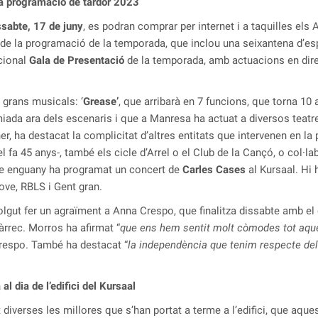
la programació de tardor 2023
ssabte, 17 de juny
, es podran comprar per internet i a taquilles els
sta de la programació de la temporada, que inclou una seixantena d’
icional
Gala de Presentació
de la temporada, amb actuacions en direc
grans musicals: ‘
Grease’
, que arribarà en 7 funcions, que torna 10 a
a ara dels escenaris i que a Manresa ha actuat a diversos teatres 
er, ha destacat la complicitat d’altres entitats que intervenen en l
l fa 45 anys-, també els cicle d’Arrel o el Club de la Cançó, o col·l
que enguany ha programat un concert de
Carles Cases
al Kursaal. Hi 
ove, RBLS i Gent gran.
ut fer un agraïment a Anna Crespo, que finalitza dissabte amb el c
àrrec. Morros ha afirmat “
que ens hem sentit molt còmodes tot aqu
Crespo. També ha destacat “
la independència que tenim respecte del
al dia de l’edifici del Kursaal
diverses les millores que s’han portat a terme a l’edifici, que aques