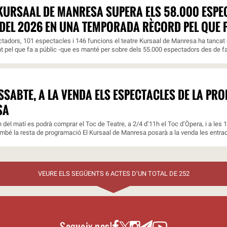
 KURSAAL DE MANRESA SUPERA ELS 58.000 ESP
DEL 2026 EN UNA TEMPORADA RÈCORD PEL QUE F
adors, 101 espectacles i 146 funcions el teatre Kursaal de Manresa ha tancat e
nt pel que fa a públic -que es manté per sobre dels 55.000 espectadors des de fa 
SSABTE, A LA VENDA ELS ESPECTACLES DE LA PR
SA
 h del matí es podrà comprar el Toc de Teatre, a 2/4 d’11h el Toc d’Òpera, i a les 
ambé la resta de programació El Kursaal de Manresa posarà a la venda les entrade
VEURE ELS SEGÜENTS 6 ACTES D’UN TOTAL DE 252
Segueix-nos!