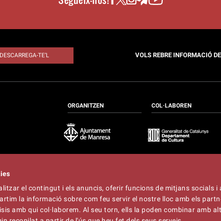
VOLS REBRE INFORMACIÓ D
DESCARREGA-TE’L
ORGANITZEN
COL·LABOREN
kies
itzar el contingut i els anuncis, oferir funcions de mitjans socials i 
at
artim la informació sobre com feu servir el nostre lloc amb els partn
t
lliner.cat
àlisis amb qui col·laborem. Al seu torn, ells la poden combinar amb a
n recopilat a partir de l'ús que heu fet dels seus serveis.