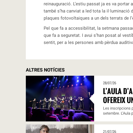
reinauguració. L’estiu passat ja es va portar a
també s’ha canviat a led tota la il·luminació d
plaques fotovoltaiques a un dels terrats de l
Pel que fa a accessibilitat, la setmana passad
que fa a seguretat. I avui s’han posat al vest
sentit, per a les persones amb pèrdua auditiv
ALTRES NOTÍCIES
28/07/26
L’AULA D’
OFEREIX U
Les inscripcions p
setembre. L’Aula p
21/07/26