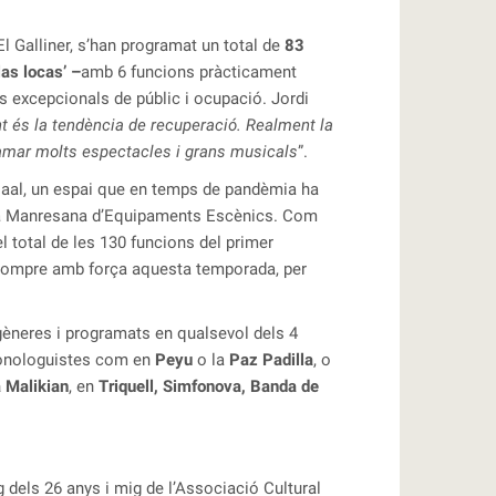
El Galliner, s’han programat un total de
83
las locas’ –
amb 6 funcions pràcticament
s excepcionals de públic i ocupació. Jordi
t és la tendència de recuperació. Realment la
ramar molts espectacles i grans musicals
”.
rsaal, un espai que en temps de pandèmia ha
ona Manresana d’Equipaments Escènics.
Com
l total de les 130 funcions del primer
irrompre amb força aquesta temporada, per
 gèneres i programats en qualsevol dels 4
onologuistes com en
Peyu
o la
Paz Padilla
, o
a Malikian
, en
Triquell, Simfonova, Banda de
arg dels 26 anys i mig de l’Associació Cultural