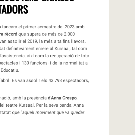
TADORS
a tancarà el primer semestre del 2023 amb
ra rècord
que supera de més de 2.000
n assolir el 2019, la més alta fins llavors.
t definitivament enrere al Kursaal, tal com
assistència, així com la recuperació de tota
ctacles i 130 funcions- i de la normalitat a
 Educatiu.
’abril. Es van assolir els 43.793 espectadors,
mació, amb la presència
d’Anna Crespo
,
 del teatre Kursaal. Per la seva banda, Anna
statat que “
aquell moviment que va quedar