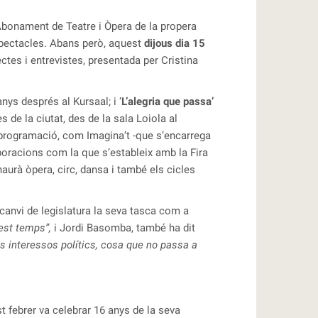
 Abonament de Teatre i Òpera de la propera
espectacles. Abans però, aquest
dijous dia 15
tes i entrevistes, presentada per Cristina
nys després al Kursaal; i ‘
L’alegria que passa’
de la ciutat, des de la sala Loiola al
a programació, com Imagina’t -que s’encarrega
aboracions com la que s’estableix amb la Fira
haurà òpera, circ, dansa i també els cicles
anvi de legislatura la seva tasca com a
est temps”,
i Jordi Basomba, també ha dit
s interessos polítics, cosa que no passa a
t febrer va celebrar 16 anys de la seva