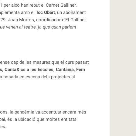
 per això han rebut el Carnet Galliner.
complementa amb el
Toc Obert
, un abonament
79. Joan Morros, coordinador d’El Galliner,
ue venen al teatre, ja que quan parlem
i sense cap de les mesures que el curs passat
s, CantaXics a les Escoles, Cantània, Fem
 la posada en escena dels projectes al
tucions, la pandèmia va accentuar encara més
ai, és la ubicació que moltes entitats
nes.