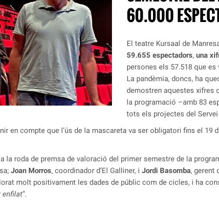
60.000 ESPEC
El teatre Kursaal de Manres
59.655 espectadors
,
una xif
persones els 57.518 que es va
La pandèmia, doncs, ha queda
demostren aquestes xifres d’
la programació –amb 83 espe
tots els projectes del Servei
ir en compte que l’ús de la mascareta va ser obligatori fins el 19 d
a la roda de premsa de valoració del primer semestre de la progra
esa;
Joan Morros
, coordinador d’El Galliner, i
Jordi Basomba
, gerent
lorat molt positivament les dades de públic com de cicles, i ha con
 enfilat
”.