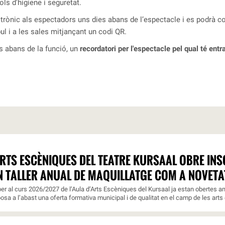
ls d'higiene i seguretat.
trònic als espectadors uns dies abans de l’espectacle i es podrà con
ul i a les sales mitjançant un codi QR.
es abans de la funció, un
recordatori per l'espectacle pel qual té entr
ARTS ESCÈNIQUES DEL TEATRE KURSAAL OBRE INSC
N TALLER ANUAL DE MAQUILLATGE COM A NOVETA
er al curs 2026/2027 de l’Aula d’Arts Escèniques del Kursaal ja estan obertes am
osa a l’abast una oferta formativa municipal i de qualitat en el camp de les arts 