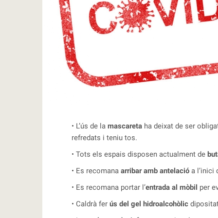
RBLS
• L’ús de la
mascareta
ha deixat de ser obligat
refredats i teniu tos.
• Tots els espais disposen actualment de
bu
• Es recomana
arribar amb antelació
a l’inici
• Es recomana portar l’
entrada al mòbil
per ev
• Caldrà fer
ús del gel hidroalcohòlic
dipositat