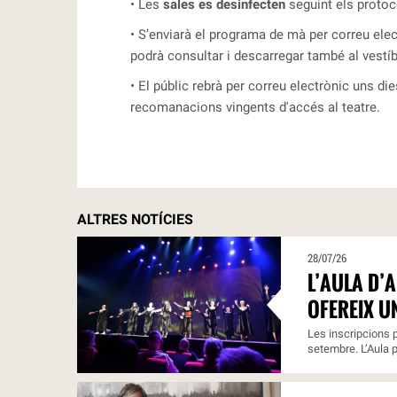
• Les
sales es desinfecten
seguint els protoco
• S’enviarà el programa de mà per correu elec
podrà consultar i descarregar també al vestíb
• El públic rebrà per correu electrònic uns di
recomanacions vingents d'accés al teatre.
ALTRES NOTÍCIES
28/07/26
L’AULA D’
OFEREIX U
Les inscripcions p
setembre. L’Aula p