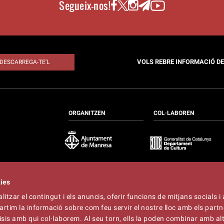
Segueix-nos!
VOLS REBRE INFORMACIÓ D
DESCARREGA-TE’L
ORGANITZEN
COL·LABOREN
kies
itzar el contingut i els anuncis, oferir funcions de mitjans socials i 
at
artim la informació sobre com feu servir el nostre lloc amb els partn
t
lliner.cat
àlisis amb qui col·laborem. Al seu torn, ells la poden combinar amb a