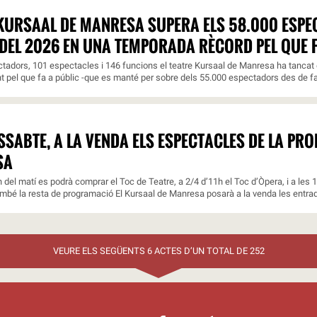
 KURSAAL DE MANRESA SUPERA ELS 58.000 ESP
DEL 2026 EN UNA TEMPORADA RÈCORD PEL QUE F
adors, 101 espectacles i 146 funcions el teatre Kursaal de Manresa ha tancat e
nt pel que fa a públic -que es manté per sobre dels 55.000 espectadors des de fa 
SSABTE, A LA VENDA ELS ESPECTACLES DE LA PR
SA
 h del matí es podrà comprar el Toc de Teatre, a 2/4 d’11h el Toc d’Òpera, i a les 
ambé la resta de programació El Kursaal de Manresa posarà a la venda les entrade
VEURE ELS SEGÜENTS 6 ACTES D’UN TOTAL DE 252