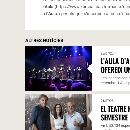
l’
Aula
(
https://www.kursaal.cat/formacio/cu
a l’
Aula
, i per als que s’inscriuen a més d’una
ALTRES NOTÍCIES
28/07/26
L’AULA D’
OFEREIX U
Les inscripcions p
setembre. L’Aula p
21/07/26
EL TEATRE
SEMESTRE 
Amb 58.184 espect