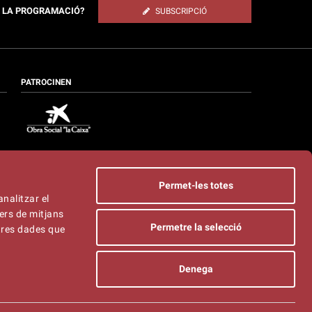
E LA PROGRAMACIÓ?
SUBSCRIPCIÓ
PATROCINEN
Permet-les totes
analitzar el
ers de mitjans
Permetre la selecció
ltres dades que
Denega