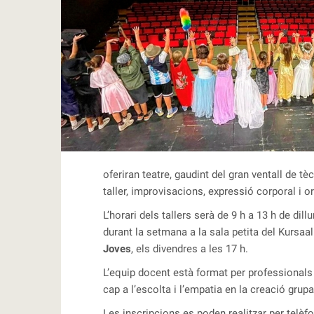
RBLS
oferiran teatre, gaudint del gran ventall de 
taller, improvisacions, expressió corporal i or
L’horari dels tallers serà de 9 h a 13 h de dil
durant la setmana a la sala petita del Kursaa
Joves
, els divendres a les 17 h.
L’equip docent està format per professionals
cap a l’escolta i l’empatia en la creació grup
Les inscripcions es poden realitzar per telèf