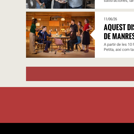
satisfactòries, ta
11/06/26
AQUEST DI
DE MANRE
A partir de les 10
Petita, així com t