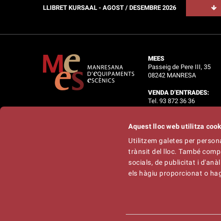
LLIBRET KURSAAL - AGOST / DESEMBRE 2026
MEES
Passeig de Pere III, 35
08242 MANRESA
VENDA D’ENTRADES:
Tel. 93 872 36 36
OFICINES:
Aquest lloc web utilitza coo
Tel. 93 875 34 02
Utilitzem galetes per personal
Informació :
info@mees.c
trànsit del lloc. També comp
Tècnic :
tecnic@mees.ca
Programació :
galliner@ga
socials, de publicitat i d'an
els hàgiu proporcionat o hagi