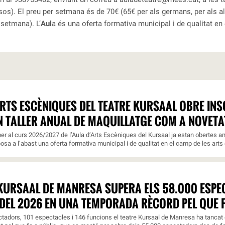
rsos
). El preu per setmana és de 70€ (65€ per als germans, per als 
 setmana). L’
Aul
a és una oferta formativa municipal i de qualitat en
ARTS ESCÈNIQUES DEL TEATRE KURSAAL OBRE INSC
N TALLER ANUAL DE MAQUILLATGE COM A NOVETA
er al curs 2026/2027 de l’Aula d’Arts Escèniques del Kursaal ja estan obertes am
osa a l’abast una oferta formativa municipal i de qualitat en el camp de les arts 
 KURSAAL DE MANRESA SUPERA ELS 58.000 ESP
DEL 2026 EN UNA TEMPORADA RÈCORD PEL QUE F
adors, 101 espectacles i 146 funcions el teatre Kursaal de Manresa ha tancat e