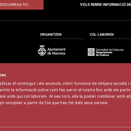
VOLS REBRE INFORMACIÓ D
DESCARREGA-TE’L
ORGANITZEN
COL·LABOREN
kies
itzar el contingut i els anuncis, oferir funcions de mitjans socials i 
at
artim la informació sobre com feu servir el nostre lloc amb els partn
t
lliner.cat
àlisis amb qui col·laborem. Al seu torn, ells la poden combinar amb a
n recopilat a partir de l'ús que heu fet dels seus serveis.