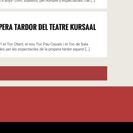
4 anys- com, sobretot, pel nombre d’espectacles i de [...]
OPERA TARDOR DEL TEATRE KURSAAL
11 el Toc Obert, el nou Toc Pau Casals i el Toc de Sala
s per als espectacles de la propera tardor aquest [...]