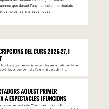
alumnes que durant l’any han estat matriculats
 el camp de les arts escèniques.
RIPCIONS DEL CURS 2026-27, I
T
b dotze grups que iniciaran les classes a partir del 14 de
escèniques que permet a l’alumnat descobrir i [...]
ECTADORS AQUEST PRIMER
A A ESPECTACLES I FUNCIONS
l primer semestre del 2026. Unes xifres molt