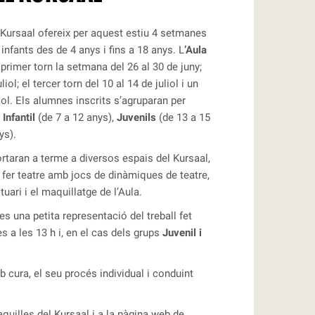
Kursaal ofereix per aquest estiu 4 setmanes
infants des de 4 anys i fins a 18 anys. L
’Aula
 primer torn la setmana del 26 al 30 de juny;
iol; el tercer torn del 10 al 14 de juliol i un
liol. Els alumnes inscrits s’agruparan per
,
Infantil
(de 7 a 12 anys),
Juvenils
(de 13 a 15
ys).
rtaran a terme a diversos espais del Kursaal,
 fer teatre amb jocs de dinàmiques de teatre,
uari i el maquillatge de l’Aula.
ies una petita representació del treball fet
s a les 13 h i, en el cas dels grups
Juvenil i
cura, el seu procés individual i conduint
taquilles del Kursaal i a la pàgina web de