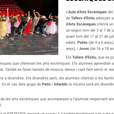
L’
Aula d’Arts Escèniques
del 
de
Tallers d’Estiu
adreçats a 
d’Arts Escèniques
oferirà un
un segon torn del 3 al 7 de jul
quart torn del 17 al 21 de ju
edats:
Petits
(de 4 a 6 anys)
anys), i
Joves
(de 16 a 18 an
Els
Tallers d’Estiu,
que es po
tècniques que ofereixen les arts escèniques. Els alumnes aprendran a
al. També es faran tastets de música, dansa i cant fent servir el vest
luns a divendres. Els divendres però, els alumnes oferiran a les famíl
l. En el cas dels grups de
Petis
i
Infantils
la mostra serà els divendre
 de les arts escèniques que acompanyen a l’alumnat respectant amb 
al.
on al 938753402, enviant un correu a
auladeteatre@mees.cat
, a les 