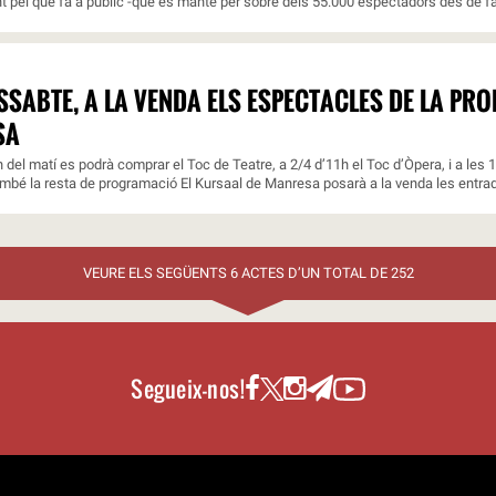
nt pel que fa a públic -que es manté per sobre dels 55.000 espectadors des de fa 
SSABTE, A LA VENDA ELS ESPECTACLES DE LA PR
SA
 h del matí es podrà comprar el Toc de Teatre, a 2/4 d’11h el Toc d’Òpera, i a les 
ambé la resta de programació El Kursaal de Manresa posarà a la venda les entrade
VEURE ELS SEGÜENTS 6 ACTES D’UN TOTAL DE 252
Segueix-nos!