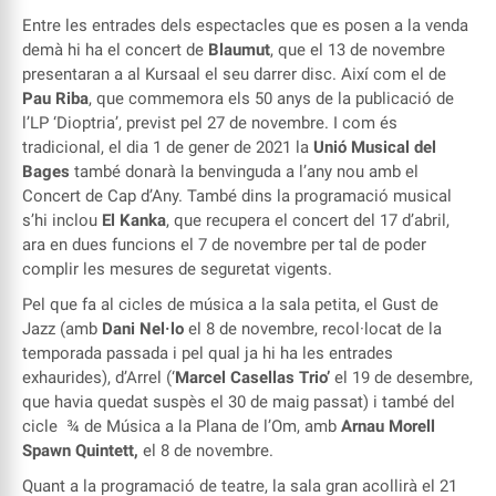
Entre les entrades dels espectacles que es posen a la venda
demà hi ha el concert de
Blaumut
, que el 13 de novembre
presentaran a al Kursaal el seu darrer disc. Així com el de
Pau Riba
, que commemora els 50 anys de la publicació de
l’LP ‘Dioptria’, previst pel 27 de novembre. I com és
tradicional, el dia 1 de gener de 2021 la
Unió Musical del
Bages
també donarà la benvinguda a l’any nou amb el
Concert de Cap d’Any. També dins la programació musical
s’hi inclou
El Kanka
, que recupera el concert del 17 d’abril,
ara en dues funcions el 7 de novembre per tal de poder
complir les mesures de seguretat vigents.
Pel que fa al cicles de música a la sala petita, el Gust de
Jazz (amb
Dani Nel·lo
el 8 de novembre, recol·locat de la
temporada passada i pel qual ja hi ha les entrades
exhaurides), d’Arrel (‘
Marcel Casellas Trio’
el 19 de desembre,
que havia quedat suspès el 30 de maig passat) i també del
cicle ¾ de Música a la Plana de l’Om, amb
Arnau Morell
Spawn Quintett,
el 8 de novembre.
Quant a la programació de teatre, la sala gran acollirà el 21