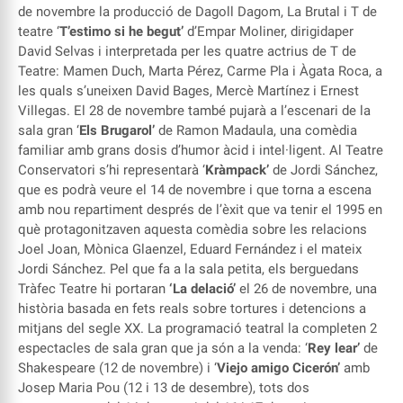
de novembre la producció de Dagoll Dagom, La Brutal i T de
teatre ‘
T’estimo si he begut’
d’Empar Moliner, dirigidaper
David Selvas i interpretada per les quatre actrius de T de
Teatre: Mamen Duch, Marta Pérez, Carme Pla i Àgata Roca, a
les quals s’uneixen David Bages, Mercè Martínez i Ernest
Villegas. El 28 de novembre també pujarà a l’escenari de la
sala gran ‘
Els Brugarol’
de Ramon Madaula, una comèdia
familiar amb grans dosis d’humor àcid i intel·ligent. Al Teatre
Conservatori s’hi representarà ‘
Kràmpack’
de Jordi Sánchez,
que es podrà veure el 14 de novembre i que torna a escena
amb nou repartiment després de l’èxit que va tenir el 1995 en
què protagonitzaven aquesta comèdia sobre les relacions
Joel Joan, Mònica Glaenzel, Eduard Fernández i el mateix
Jordi Sánchez. Pel que fa a la sala petita, els berguedans
Tràfec Teatre hi portaran
‘La delació’
el 26 de novembre, una
història basada en fets reals sobre tortures i detencions a
mitjans del segle XX. La programació teatral la completen 2
espectacles de sala gran que ja són a la venda: ‘
Rey lear’
de
Shakespeare (12 de novembre) i ‘
Viejo amigo Cicerón’
amb
Josep Maria Pou (12 i 13 de desembre), tots dos