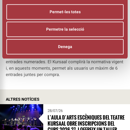
mantindran els descomptes habituals i es recupera el
TOC
OBERT
, un abonament multigènere que aquesta vegada
Permet-les totes
permetrà escollir 3 espectacles per 48 euros d’entre tots els
muntatges de la sala gran i el teatre Conservatori.
Permetre la selecció
Durant totes les funcions s’aplicaran les mesures de
seguretat recomanades per les autoritats sanitàries, amb
una reducció de l’aforament per mantenir la distància social i
Denega
l’ús de mascareta durant les representacions. En aquest
sentit, la sala petit i l’Espai Plana de l’Om mantindran les
entrades numerades. El Kursaal complirà la normativa vigent
i, en aquests moments, permet als usuaris un màxim de 6
entrades juntes per compra.
ALTRES NOTÍCIES
28/07/26
L’AULA D’ARTS ESCÈNIQUES DEL TEATRE
KURSAAL OBRE INSCRIPCIONS DEL
CURS 2026-27, I OFEREIX UN TALLER