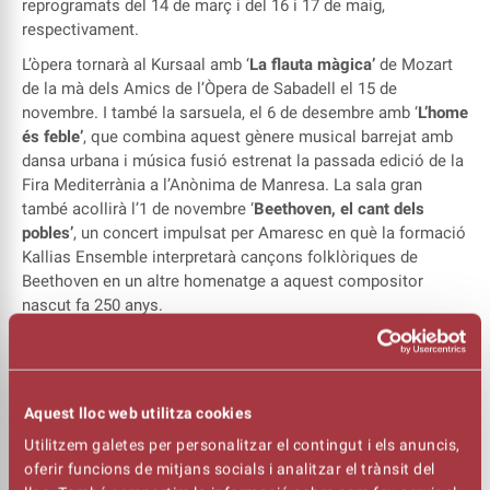
reprogramats del 14 de març i del 16 i 17 de maig,
respectivament.
L’òpera tornarà al Kursaal amb ‘
La flauta màgica’
de Mozart
de la mà dels Amics de l’Òpera de Sabadell el 15 de
novembre. I també la sarsuela, el 6 de desembre amb ‘
L’home
és feble’
, que combina aquest gènere musical barrejat amb
dansa urbana i música fusió estrenat la passada edició de la
Fira Mediterrània a l’Anònima de Manresa. La sala gran
també acollirà l’1 de novembre ‘
Beethoven, el cant dels
pobles’
, un concert impulsat per Amaresc en què la formació
Kallias Ensemble interpretarà cançons folklòriques de
Beethoven en un altre homenatge a aquest compositor
nascut fa 250 anys.
També es posarà a la venda l’espectacle del cicle de Gent
Gran ‘
Emili Vendrell, la veu del poble’
programat per l’11 de
novembre i pel 9 de desembre es recupera el concert que
La
Principal de la Bisbal
havia de fer a la sala gran del Kursaal
Aquest lloc web utilitza cookies
el 25 de març passat.
Utilitzem galetes per personalitzar el contingut i els anuncis,
oferir funcions de mitjans socials i analitzar el trànsit del
Pel que fa al cicle per a públic familiar Imagina’t, el teatre