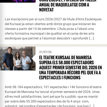
ANUAL DE MAQUILLATGE COM A
NOVETAT
Les inscripcions per al curs 2026/2027 de l’Aula d’Arts Escèniques
del Kursaal ja estan obertes amb dotze grups que iniciaran les
classes a partir del 14 de setembre. L’Aula posa a l’abast una
oferta formativa municipal i de qualitat en el camp de les arts
escèniques que permet a l’alumnat descobrir i aprofundir [...]
21/07/26
EL TEATRE KURSAAL DE MANRESA
SUPERA ELS 58.000 ESPECTADORS
AQUEST PRIMER SEMESTRE DEL 2026 EN
UNA TEMPORADA RÈCORD PEL QUE FA A
ESPECTACLES I FUNCIONS
Amb 58.184 espectadors, 101 espectacles i 146 funcions el teatre
Kursaal de Manresa ha tancat el primer semestre del 2026. Unes
xifres molt satisfactòries, tant pel que fa a públic -que es manté
per sobre dels 55.000 espectadors des de fa 4 anys- com,
sobretot, pel nombre d’espectacles i de funcions, que han [...]