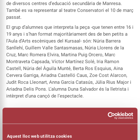
de diversos centres d’educació secundària de Manresa.
També es va representar al teatre Conservatori el 10 de març
passat.
El grup d’alumnes que interpreta la peça -que tenen entre 16 i
19 anys i s’han format majoritàriament des de ben petits a
l’Aula d’Arts escèniques del Kursaal- són: Núria Barrera
Sanllehí, Guillem Valle Santasmasas, Núria Llorens de la
Cruz, Marc Romera Elvira, Martina Puig Orcero, Marc
Montraveta Capsada, Víctor Martínez Solé, Iria Ramon
Castell, Núria del Àguila Munté, Berta Ros Esquius, Aina
Cervera Garriga, Ariadna Castelló Caus, Zoe Cost Alarcon,
Judit Roca Lleonart, Anna Garcia Catasús, Júlia Rius Major i
Ariadna Delis Pons. L’alumna Duna Salvador és la lletrista i
intèrpret d’una cançó de l’espectacle.
El premi Buero: una visita guiada al Gran teatre del Liceu de
Barcelona
Aquest passat dimecres, 5 de juliol, tot el grup de Teatre
Aquest lloc web utilitza cookies
Jove va gaudir d’una visita guiada pel
Gran teatre del Liceu