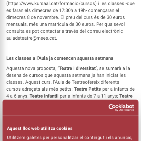
(
https://www.kursaal.cat/formacio/cursos
) i les classes -que
es faran els dimecres de 17:30h a 19h- començaran el
dimecres 8 de novembre. El preu del curs és de 30 euros
mensuals, més una matrícula de 30 euros. Per qualsevol
consulta es pot contactar a través del correu electrònic
auladeteatre@mees.cat
.
Les classes a l’Aula ja comencen aquesta setmana
Aquesta nova proposta,
‘Teatre i diversitat’,
se sumarà a la
desena de cursos que aquesta setmana ja han iniciat les
classes. Aquest curs, l’Aula de Teatreofereix diferents
cursos adreçats als més petits:
Teatre Petits
per a infants de
4 a 6 anys;
Teatre Infantil
per a infants de 7 a 11 anys;
Teatre
Juvenil (text/gest)
per a joves de 12 a 16 anys,
Teatre jove
a
partir de 16 a 18 anys. Pel que fa als cursos adreçats a
majors de 18 anys, l’Aula de Teatre del Kursaal manté els
grups de
Teatre Adults
i
Teatre Musical
, així com el curs per
Aquest lloc web utilitza cookies
a
Majors de 55 anys
i el de
Coreografies (dansa) de TEATRE
MUSICAL
.
Utilitzem galetes per personalitzar el contingut i els anuncis,