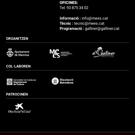
OFICINES:
Tel. 93 875 34 02
Informació :
info@mees.cat
Tècnic :
tecnic@mees.cat
Programació :
galliner@galliner.cat
ORGANITZEN
COL·LABOREN
PATROCINEN