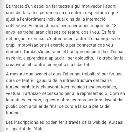
Es tracta d’un espai on fer teatre sigui motivador i aporti
sociabilitat a les persones en un entorn respectuós i que
ajudi a l’enfortiment individual dins de la interacció
col·lectiva. En aquest curs -per a persones majors de 18
anys- es treballaran classes de teatre, cos i veu. Es farà
mitjançant exercicis d’entrenament actoral dinàmiques de
grup, improvisacions i exercicis per connectar cos-veu-
emoció. També s’incidirà en el lloc que ocupem dins l’espai
escènic, a aprendre a aplaudir i ser aplaudits. I a treballar la
creativitat, el control energètic i la llibertat.
A mesura que avanci el curs l’alumnat treballarà per fer una
obra de teatre i gaudirà de la infraestructura del teatre
Kursaal amb tots els avantatges tècnics i escenogràfics,
vestuari i
attrezzo
necessaris per a la representació. Com en
la resta de cursos, aquesta obra es representarà davant del
públic com a taller de final de curs a la sala petita del
Kursaal.
Les inscripcions es poden fer a través de la web del Kursaal
a l’apartat de L’Aula