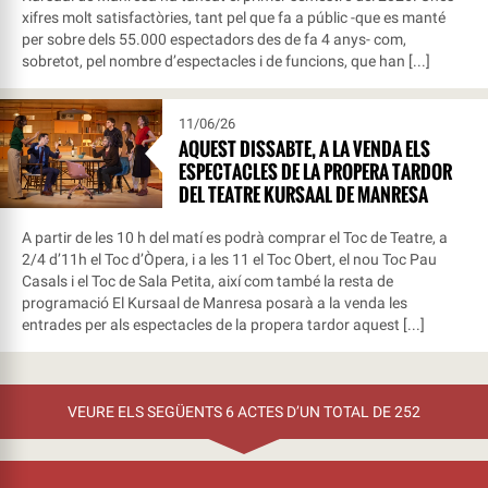
xifres molt satisfactòries, tant pel que fa a públic -que es manté
per sobre dels 55.000 espectadors des de fa 4 anys- com,
sobretot, pel nombre d’espectacles i de funcions, que han [...]
11/06/26
AQUEST DISSABTE, A LA VENDA ELS
ESPECTACLES DE LA PROPERA TARDOR
DEL TEATRE KURSAAL DE MANRESA
A partir de les 10 h del matí es podrà comprar el Toc de Teatre, a
2/4 d’11h el Toc d’Òpera, i a les 11 el Toc Obert, el nou Toc Pau
Casals i el Toc de Sala Petita, així com també la resta de
programació El Kursaal de Manresa posarà a la venda les
entrades per als espectacles de la propera tardor aquest [...]
VEURE ELS SEGÜENTS 6 ACTES D’UN TOTAL DE 252