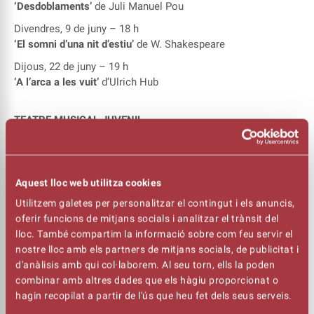
‘Desdoblaments’
de Juli Manuel Pou
Divendres, 9 de juny – 18 h
‘El somni d’una nit d’estiu’
de W. Shakespeare
Dijous, 22 de juny – 19 h
‘A l’arca a les vuit’
d’Ulrich Hub
TEATRE MUSICAL JUVENIL
Dimecres, 7 de juny – 19 h
‘Mean Girls’
de Tina Fey
Aquest lloc web utilitza cookies
TEATRE JOVE
Utilitzem galetes per personalitzar el contingut i els anuncis,
Dissabte, 27 de maig – 18 h
oferir funcions de mitjans socials i analitzar el trànsit del
‘Contaminats’
de creació col·lectiva
lloc. També compartim la informació sobre com feu servir el
nostre lloc amb els partners de mitjans socials, de publicitat i
d'anàlisis amb qui col·laborem. Al seu torn, ells la poden
Dissabte, 3 de juny – 18 h
combinar amb altres dades que els hàgiu proporcionat o
‘Amor informació’
de Caryl Churchil
hagin recopilat a partir de l'ús que heu fet dels seus serveis.