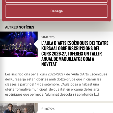
‘Besa’m, Kate’
de Bella i Samuel Spewack
Denega
ALTRES NOTÍCIES
28/07/26
L’AULA D’ARTS ESCÈNIQUES DEL TEATRE
KURSAAL OBRE INSCRIPCIONS DEL
CURS 2026-27, I OFEREIX UN TALLER
ANUAL DE MAQUILLATGE COM A
NOVETAT
Les inscripcions per al curs 2026/2027 de l’Aula d’Arts Escèniques
del Kursaal ja estan obertes amb dotze grups que iniciaran les
classes a partir del 14 de setembre. L’Aula posa a l’abast una
oferta formativa municipal i de qualitat en el camp de les arts
escèniques que permet a l’alumnat descobrir i aprofundir [...]
21/07/26