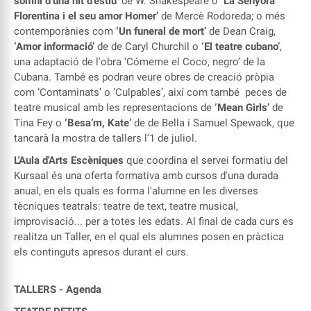
somni d’una nit d’estiu’
de W. Shakespeare o
‘La Senyora
Florentina i el seu amor Homer’
de Mercè Rodoreda; o més
contemporànies com
‘Un funeral de mort’
de Dean Craig,
‘Amor informació’
de de Caryl Churchil o
‘El teatre cubano’
,
una adaptació de l'obra ‘Cómeme el Coco, negro’ de la
Cubana. També es podran veure obres de creació pròpia
com ‘Contaminats’ o ‘Culpables’, així com també peces de
teatre musical amb les representacions de
‘Mean Girls’
de
Tina Fey o
‘Besa’m, Kate’
de de Bella i Samuel Spewack, que
tancarà la mostra de tallers l’1 de juliol.
L'Aula d'Arts Escèniques
que coordina el servei formatiu del
Kursaal és una oferta formativa amb cursos d'una durada
anual, en els quals es forma l'alumne en les diverses
tècniques teatrals: teatre de text, teatre musical,
improvisació... per a totes les edats. Al final de cada curs es
realitza un Taller, en el qual els alumnes posen en pràctica
els continguts apresos durant el curs.
TALLERS
- Agenda