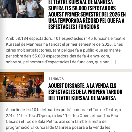
EL TEATRE KURSAAL DE MANRESA
SUPERA ELS 58.000 ESPECTADORS
AQUEST PRIMER SEMESTRE DEL 2026 EN
UNA TEMPORADA RÈCORD PEL QUE FA A
ESPECTACLES I FUNCIONS
Amb 58.184 espectadors, 101 espectacles i 146 funcions el teatre
Kursaal de Manresa ha tancat el primer semestre del 2026. Unes
xifres molt satisfactòries, tant pel que fa a públic -que es manté
per sobre dels 55.000 espectadors des de fa 4 anys- com,
sobretot, pel nombre d’espectacles i de funcions, que han [...]
11/06/26
AQUEST DISSABTE, A LA VENDA ELS
ESPECTACLES DE LA PROPERA TARDOR
DEL TEATRE KURSAAL DE MANRESA
A partir de les 10 h del matí es podrà comprar el Toc de Teatre, a
2/4 d’11h el Toc d’Òpera, i a les 11 el Toc Obert, el nou Toc Pau
Casals i el Toc de Sala Petita, així com també la resta de
programació El Kursaal de Manresa posarà a la venda les