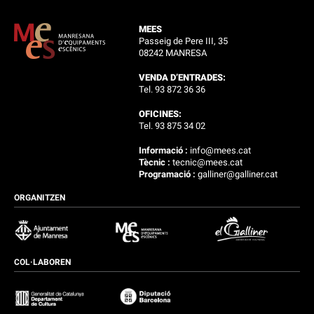
MEES
Passeig de Pere III, 35
08242 MANRESA
VENDA D’ENTRADES:
Tel. 93 872 36 36
OFICINES:
Tel. 93 875 34 02
Informació :
info@mees.cat
Tècnic :
tecnic@mees.cat
Programació :
galliner@galliner.cat
ORGANITZEN
COL·LABOREN