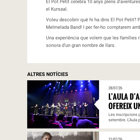
El Pot Petit celebra 10 anys plens d’aventure
el Kursaal.
Voleu descobrir què hi ha dins El Pot Petit?
Melmelada Band! I per fer-ho comptarem amb t
Una experiència que volem que les famílies r
sonora d’un gran nombre de llars.
ALTRES NOTÍCIES
28/07/26
L’AULA D’
OFEREIX U
Les inscripcions p
setembre. L’Aula p
21/07/26