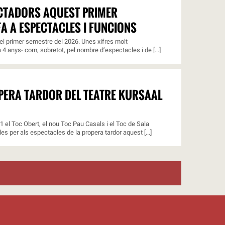
ECTADORS AQUEST PRIMER
A A ESPECTACLES I FUNCIONS
l primer semestre del 2026. Unes xifres molt
4 anys- com, sobretot, pel nombre d’espectacles i de [...]
OPERA TARDOR DEL TEATRE KURSAAL
11 el Toc Obert, el nou Toc Pau Casals i el Toc de Sala
s per als espectacles de la propera tardor aquest [...]