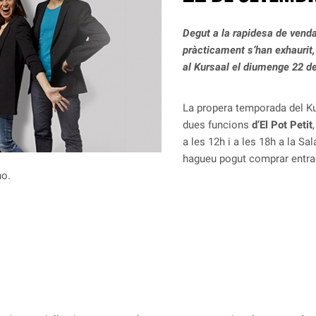
Degut a la rapidesa de vend
pràcticament s’han exhaurit,
al Kursaal el diumenge 22 d
La propera temporada del Ku
dues funcions
d’El Pot Petit
a les 12h i a les 18h a la Sa
hagueu pogut comprar entrad
ho.