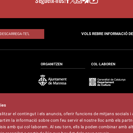
Segueix-nos!
VOLS REBRE INFORMACIÓ D
DESCARREGA-TE’L
ORGANITZEN
COL·LABOREN
kies
itzar el contingut i els anuncis, oferir funcions de mitjans socials i 
at
artim la informació sobre com feu servir el nostre lloc amb els partn
t
lliner.cat
àlisis amb qui col·laborem. Al seu torn, ells la poden combinar amb a