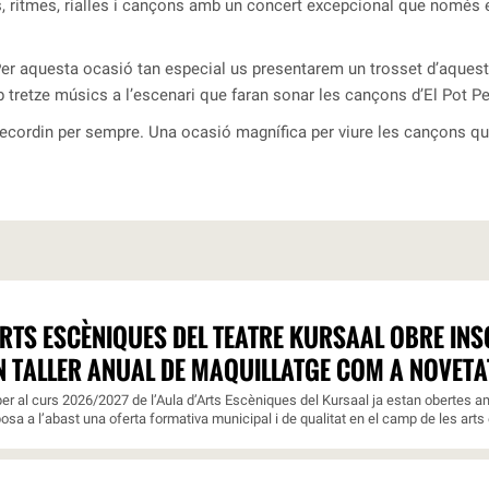
s, ritmes, rialles i cançons amb un concert excepcional que només 
 Per aquesta ocasió tan especial us presentarem un trosset d’aquest
retze músics a l’escenari que faran sonar les cançons d’El Pot Pe
ecordin per sempre. Una ocasió magnífica per viure les cançons que
ARTS ESCÈNIQUES DEL TEATRE KURSAAL OBRE INSC
N TALLER ANUAL DE MAQUILLATGE COM A NOVETA
er al curs 2026/2027 de l’Aula d’Arts Escèniques del Kursaal ja estan obertes am
osa a l’abast una oferta formativa municipal i de qualitat en el camp de les arts 