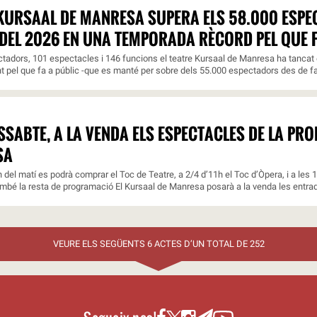
 KURSAAL DE MANRESA SUPERA ELS 58.000 ESP
DEL 2026 EN UNA TEMPORADA RÈCORD PEL QUE F
adors, 101 espectacles i 146 funcions el teatre Kursaal de Manresa ha tancat e
nt pel que fa a públic -que es manté per sobre dels 55.000 espectadors des de fa 
SSABTE, A LA VENDA ELS ESPECTACLES DE LA PR
SA
 h del matí es podrà comprar el Toc de Teatre, a 2/4 d’11h el Toc d’Òpera, i a les 
ambé la resta de programació El Kursaal de Manresa posarà a la venda les entrade
VEURE ELS SEGÜENTS 6 ACTES D’UN TOTAL DE 252