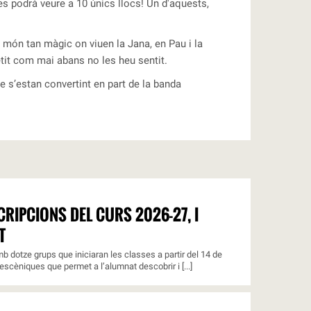
es podrà veure a 10 únics llocs! Un d'aquests,
 món tan màgic on viuen la Jana, en Pau i la
tit com mai abans no les heu sentit.
 s’estan convertint en part de la banda
RIPCIONS DEL CURS 2026-27, I
T
b dotze grups que iniciaran les classes a partir del 14 de
escèniques que permet a l’alumnat descobrir i [...]