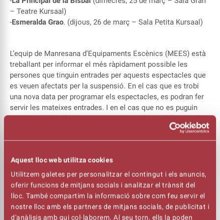
-
La Principal de la Bisbal
(dimecres, 25 de març – Sala Gran
– Teatre Kursaal)
-
Esmeralda Grao
. (dijous, 26 de març – Sala Petita Kursaal)
L’equip de Manresana d’Equipaments Escènics (MEES) està
treballant per informar el més ràpidament possible les
persones que tinguin entrades per aquests espectacles que
es veuen afectats per la suspensió. En el cas que es trobi
una nova data per programar els espectacles, es podran fer
servir les mateixes entrades. I en el cas que no es puguin
reprogramar les funcions o no es tingui disponibilitat per la
nova data, es retornarà l’import de les entrades. S’anirà
ampliant la informació en els propers dies.
Aquest lloc web utilitza cookies
Altres activitats als espais gestionats per Manresana
Utilitzem galetes per personalitzar el contingut i els anuncis,
d’Equipaments Escènics
oferir funcions de mitjans socials i analitzar el trànsit del
lloc. També compartim la informació sobre com feu servir el
Pel que fa a la resta d’activitats programades en aquests
nostre lloc amb els partners de mitjans socials, de publicitat i
espais, però organitzades per altres entitats, també queden
d'anàlisis amb qui col·laborem. Al seu torn, ells la poden
totes suspeses per indicació de l’Ajuntament de Manresa. De