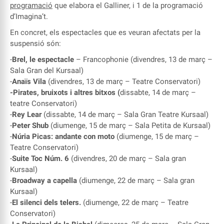
programació
que elabora el Galliner, i 1 de la programació
d’Imagina’t.
En concret, els espectacles que es veuran afectats per la
suspensió són:
-
Brel, le espectacle
– Francophonie (divendres, 13 de març –
Sala Gran del Kursaal)
-
Anaïs Vila
(divendres, 13 de març – Teatre Conservatori)
-Pirates, bruixots i altres bitxos (
dissabte, 14 de març –
teatre Conservatori)
-
Rey Lear
(dissabte, 14 de març – Sala Gran Teatre Kursaal)
-
Peter Shub
(diumenge, 15 de març – Sala Petita de Kursaal)
-
Núria Picas: andante con moto
(diumenge, 15 de març –
Teatre Conservatori)
-
Suite Toc Núm. 6
(divendres, 20 de març – Sala gran
Kursaal)
-
Broadway a capella
(diumenge, 22 de març – Sala gran
Kursaal)
-
El silenci dels telers.
(diumenge, 22 de març – Teatre
Conservatori)