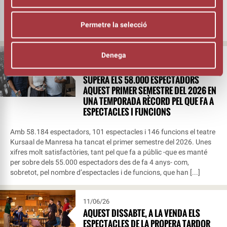
classes a partir del 14 de setembre. L’Aula posa a l’abast una
oferta formativa municipal i de qualitat en el camp de les arts
Permetre la selecció
escèniques que permet a l’alumnat descobrir i aprofundir [...]
Denega
21/07/26
EL TEATRE KURSAAL DE MANRESA
SUPERA ELS 58.000 ESPECTADORS
AQUEST PRIMER SEMESTRE DEL 2026 EN
UNA TEMPORADA RÈCORD PEL QUE FA A
ESPECTACLES I FUNCIONS
Amb 58.184 espectadors, 101 espectacles i 146 funcions el teatre
Kursaal de Manresa ha tancat el primer semestre del 2026. Unes
xifres molt satisfactòries, tant pel que fa a públic -que es manté
per sobre dels 55.000 espectadors des de fa 4 anys- com,
sobretot, pel nombre d’espectacles i de funcions, que han [...]
11/06/26
AQUEST DISSABTE, A LA VENDA ELS
ESPECTACLES DE LA PROPERA TARDOR