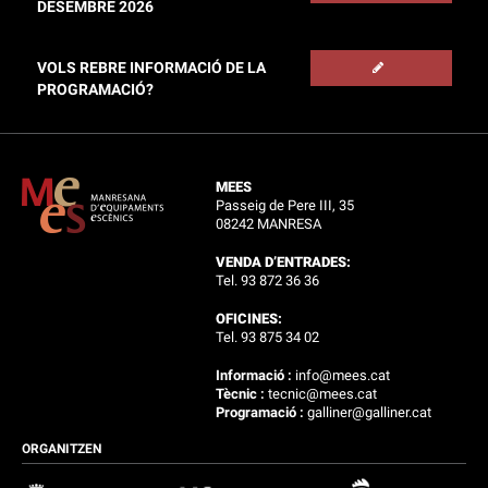
DESEMBRE 2026
VOLS REBRE INFORMACIÓ DE LA
PROGRAMACIÓ?
MEES
Passeig de Pere III, 35
08242 MANRESA
VENDA D’ENTRADES:
Tel. 93 872 36 36
OFICINES:
Tel. 93 875 34 02
Informació :
info@mees.cat
Tècnic :
tecnic@mees.cat
Programació :
galliner@galliner.cat
ORGANITZEN