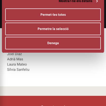
Mostrar-ne els detalls
Permet-les totes
Permetre la selecció
DURADA
00:15h
Denega
INTÈRPRETS:
Alba Aloy
Joel D
íaz
Adri
à
Mas
Laura Mateo
Sí
lvia Sanfeliu