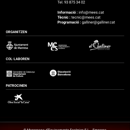
Tel. 93 875 34 02
Informació :
info@mees.cat
Tècnic :
tecnic@mees.cat
Programació :
galliner@galliner.cat
ORGANITZEN
COL·LABOREN
PATROCINEN