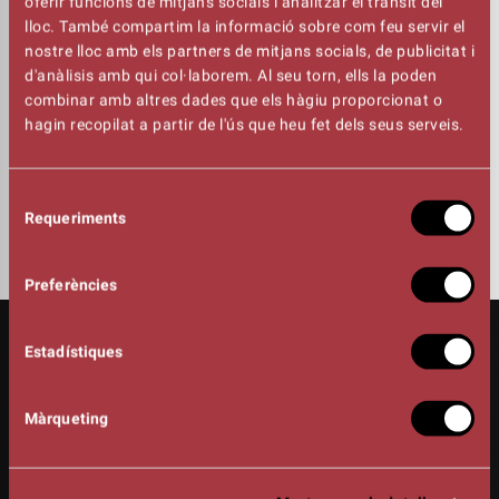
oferir funcions de mitjans socials i analitzar el trànsit del
a la feina d’aquests professionals. Gent de casa que ha
lloc. També compartim la informació sobre com feu servir el
preparat,
nostre lloc amb els partners de mitjans socials, de publicitat i
elaborat, treballat i assajat aquests bombonets escènics,
d'anàlisis amb qui col·laborem. Al seu torn, ells la poden
durant
combinar amb altres dades que els hàgiu proporcionat o
els tres dies finals de Festa Major.
hagin recopilat a partir de l'ús que heu fet dels seus serveis.
Si voleu veure els 4 espectacles de Microteatre podeu fer-
vos un ABONAMENT amb les 4 obres per només
Selecció
Requeriments
de
20€.
Clica aquí
consentiment
Preferències
Estadístiques
Màrqueting