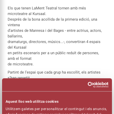
Els que tenen LaMent Teatral tornen amb més
microteatre al Kursaal.
Després de la bona acollida de la primera edició, una
vintena
d’artistes de Manresa i del Bages - entre actrius, actors,
ballarins,
dramaturgs, directores, músics...-, convertiran 4 espais
del Kursaal
en petits escenaris per a un públic reduït de persones,
amb el format
de microteatre.
Partint de l’espai que cada grup ha escollit, els artistes
s’han repartit
per crear 4 muntatges fets expressament per a l’ocasió, ja
siguin
de text, dansa i/o musical. Espais reduïts, peces breus,
petits grups
Aquest lloc web utilitza cookies
i grans artistes fent històries xiques. Us convidem a fer
Utilitzem galetes per personalitzar el contingut i els anuncis,
un cop d’ull