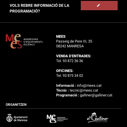
VOLS REBRE INFORMACIÓ DE LA
PROGRAMACIÓ?
MEES
Passeig de Pere III, 35
08242 MANRESA
VENDA D’ENTRADES:
Tel. 93 872 36 36
OFICINES:
Tel. 93 875 34 02
Informació :
info@mees.cat
Tècnic :
tecnic@mees.cat
Programació :
galliner@galliner.cat
ORGANITZEN