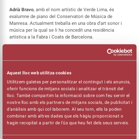
Adrià Bravo
, amb el nom artístic de Verde Lima, és
exalumne de piano del Conservatori de Música de
Manresa. Actualment treballa en una obra d’art sonor i
música per la qual se li ha concedit una residència
artística a la Fabra i Coats de Barcelona.
De naturalesa evolutiva i caòtica, influenciat per les idees
i sonoritats proposades per John Cage, Pauline Oliveros,
Murray Schaffer, Laura Llaneli, Goodiepal, Miguel
Noguera... ‘Construcción Abstracta PDF’ és una
Aquest lloc web utilitza cookies
conferència-performance que consisteix en la
Utilitzem galetes per personalitzar el contingut i els anuncis,
interpretació de diversos fragments del seu diari sonor en
oferir funcions de mitjans socials i analitzar el trànsit del
to desenfadat i humorístic.
lloc. També compartim la informació sobre com feu servir el
nostre lloc amb els partners de mitjans socials, de publicitat i
En el concert del cicle ¾ de música,
Adrià Bravo
d'anàlisis amb qui col·laborem. Al seu torn, ells la poden
interpretarà paisatges sonors i poesia sonora, intercalada
combinar amb altres dades que els hàgiu proporcionat o
amb algunes peces musicals de diversos estils i també
hagin recopilat a partir de l'ús que heu fet dels seus serveis.
peces pròpies.