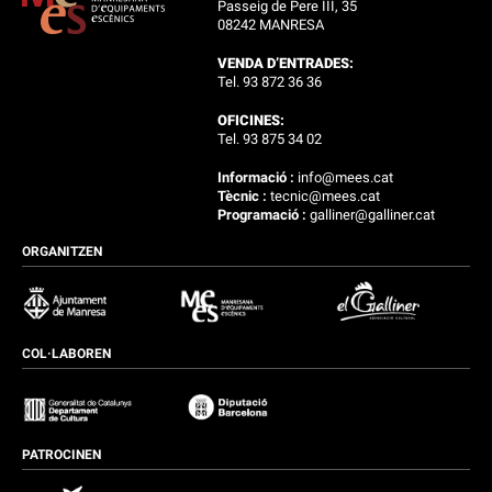
Passeig de Pere III, 35
08242 MANRESA
VENDA D’ENTRADES:
Tel. 93 872 36 36
OFICINES:
Tel. 93 875 34 02
Informació :
info@mees.cat
Tècnic :
tecnic@mees.cat
Programació :
galliner@galliner.cat
ORGANITZEN
COL·LABOREN
PATROCINEN