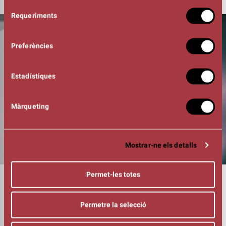
Selecció
Requeriments
de
consentiment
Preferències
Estadístiques
Màrqueting
Mostrar-ne els detalls
Permet-les totes
DURADA
00:50h
INTÈRPRET
Permetre la selecció
Verde Lima (Adrià Bravo)