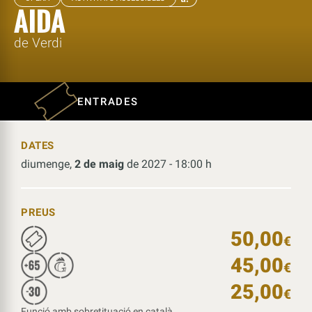
AIDA
de Verdi
ENTRADES
DATES
diumenge,
2 de maig
de 2027 - 18:00 h
PREUS
50,00
€
45,00
€
25,00
€
Funció amb sobretituació en català