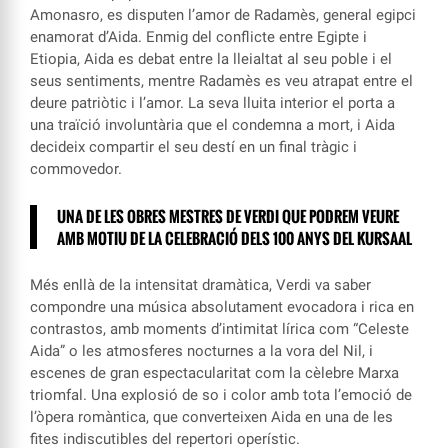
Amonasro, es disputen l’amor de Radamès, general egipci
enamorat d’Aida. Enmig del conflicte entre Egipte i
Etiopia, Aida es debat entre la lleialtat al seu poble i el
seus sentiments, mentre Radamès es veu atrapat entre el
deure patriòtic i l’amor. La seva lluita interior el porta a
una traïció involuntària que el condemna a mort, i Aida
decideix compartir el seu destí en un final tràgic i
commovedor.
UNA DE LES OBRES MESTRES DE VERDI QUE PODREM VEURE
AMB MOTIU DE LA CELEBRACIÓ DELS 100 ANYS DEL KURSAAL
Més enllà de la intensitat dramàtica, Verdi va saber
compondre una música absolutament evocadora i rica en
contrastos, amb moments d’intimitat lírica com “Celeste
Aida” o les atmosferes nocturnes a la vora del Nil, i
escenes de gran espectacularitat com la cèlebre Marxa
triomfal. Una explosió de so i color amb tota l’emoció de
l’òpera romàntica, que converteixen Aida en una de les
fites indiscutibles del repertori operístic.