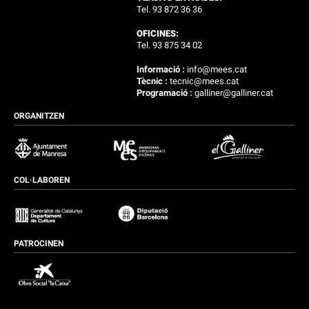
Tel. 93 872 36 36
OFICINES:
Tel. 93 875 34 02
Informació :
info@mees.cat
Tècnic :
tecnic@mees.cat
Programació :
galliner@galliner.cat
ORGANITZEN
COL·LABOREN
PATROCINEN