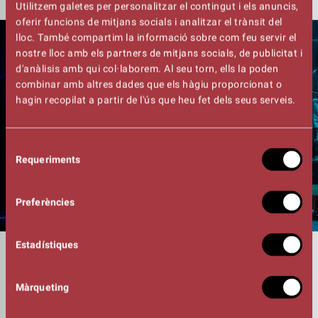
Utilitzem galetes per personalitzar el contingut i els anuncis,
oferir funcions de mitjans socials i analitzar el trànsit del
lloc. També compartim la informació sobre com feu servir el
nostre lloc amb els partners de mitjans socials, de publicitat i
d'anàlisis amb qui col·laborem. Al seu torn, ells la poden
combinar amb altres dades que els hàgiu proporcionat o
hagin recopilat a partir de l'ús que heu fet dels seus serveis.
Selecció
Requeriments
de
consentiment
Preferències
Estadístiques
DURADA
01:45h
ORQUESTRA
Màrqueting
Josep Mª Conangla, Marc Font, Júlia
Conangla, Edurne Vila, Joan Ignasi