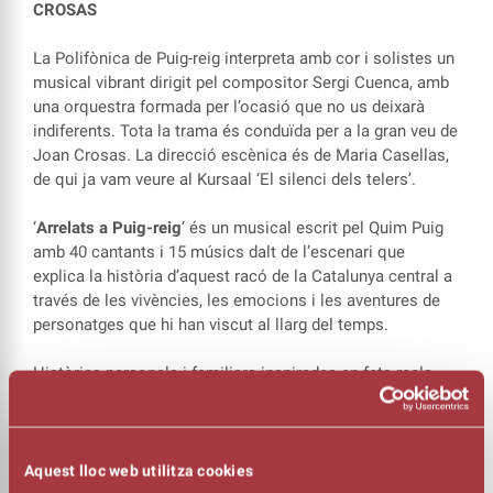
CROSAS
La Polifònica de Puig-reig interpreta amb cor i solistes un
musical vibrant dirigit pel compositor Sergi Cuenca, amb
una orquestra formada per l’ocasió que no us deixarà
indiferents. Tota la trama és conduïda per a la gran veu de
Joan Crosas. La direcció escènica és de Maria Casellas,
de qui ja vam veure al Kursaal ‘El silenci dels telers’.
‘
Arrelats a Puig-reig
’ és un musical escrit pel Quim Puig
amb 40 cantants i 15 músics dalt de l’escenari que
explica la història d’aquest racó de la Catalunya central a
través de les vivències, les emocions i les aventures de
personatges que hi han viscut al llarg del temps.
Històries personals i familiars inspirades en fets reals,
tradicions o anècdotes que retraten la vida a pagès, el dia
a dia a les colònies i les fàbriques tèxtils d’arreu de
Catalunya.
Aquest lloc web utilitza cookies