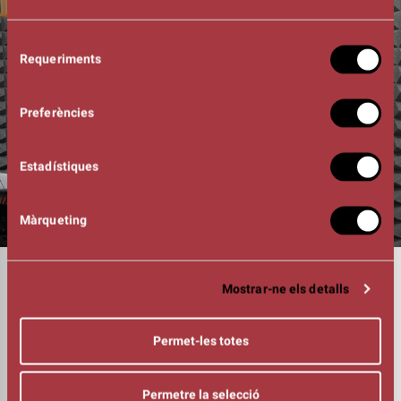
Selecció
Requeriments
de
consentiment
Preferències
Estadístiques
Màrqueting
DURADA
Mostrar-ne els detalls
00:50h
BATERIA
Adrià Claramunt
Permet-les totes
BAIX
Xavi Castillo
PIANO
Permetre la selecció
Dominik Landolt