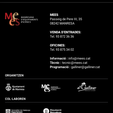
MEES
Passeig de Pere III, 35
08242 MANRESA
VENDA D’ENTRADES:
Tel. 93 872 36 36
OFICINES:
Tel. 93 875 34 02
Informació :
info@mees.cat
Tècnic :
tecnic@mees.cat
Programació :
galliner@galliner.cat
ORGANITZEN
COL·LABOREN