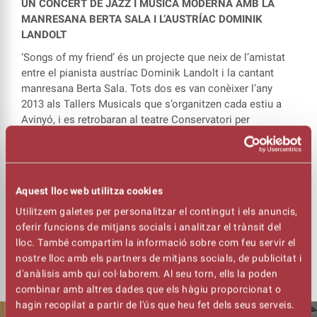
UN CONCERT DE JAZZ I MÚSICA MODERNA AMB LA
MANRESANA BERTA SALA I L’AUSTRÍAC DOMINIK
LANDOLT
‘Songs of my friend’ és un projecte que neix de l’amistat
entre el pianista austríac Dominik Landolt i la cantant
manresana Berta Sala. Tots dos es van conèixer l’any
2013 als Tallers Musicals que s’organitzen cada estiu a
Avinyó, i es retrobaran al teatre Conservatori per
presentar un àlbum que inclou cançons pròpies a ritme de
jazz.
Un concert en què Berta Sala i Dominik Landolt estaran
acompanyats per Xavi Castillo, baix, i Adrià Claramunt a la
Aquest lloc web utilitza cookies
bateria. Una nova cita del cicle 3/4 de Música, però
Utilitzem galetes per personalitzar el contingut i els anuncis,
especial. Serà al teatre Conservatori i amb Berta Sala, una
oferir funcions de mitjans socials i analitzar el trànsit del
exalumna del Conservatori de Música de Manresa que ja
lloc. També compartim la informació sobre com feu servir el
ha fet el salt professional.
nostre lloc amb els partners de mitjans socials, de publicitat i
d'anàlisis amb qui col·laborem. Al seu torn, ells la poden
combinar amb altres dades que els hàgiu proporcionat o
hagin recopilat a partir de l'ús que heu fet dels seus serveis.