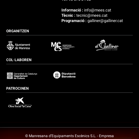
Informació :
info@mees.cat
Tècnic :
tecnic@mees.cat
Programació :
galliner@galliner.cat
ORGANITZEN
COL·LABOREN
PATROCINEN
© Manresana d’Equipaments Escènics S.L. - Empresa