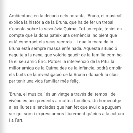
Ambientada en la dècada dels noranta, ‘Bruna, el musical’
explica la història de la Bruna, que ha de fer un treball
d’escola sobre la seva àvia Quima. Tot un repte, tenint en
compte que la dona pateix una demència incipient que
està esborrant els seus records... i que la mare de la
Bruna està sempre massa enfeinada. Aquesta situació
neguiteja la nena, que voldria gaudir de la família com ho
fa el seu amic Èric. Potser la intervenció de la Pitu, la
millor amiga de la Quima des de la infància, podrà omplir
els buits de la investigació de la Bruna i donar-li la clau
per tenir una vida familiar més feliç.
‘Bruna, el musical’ és un viatge a través del temps i de
vivències ben presents a moltes famílies. Un homenatge
a les lluites silenciades que han fet que avui dia puguem
ser qui som i expressar-nos lliurement gràcies a la cultura
i a l’art.