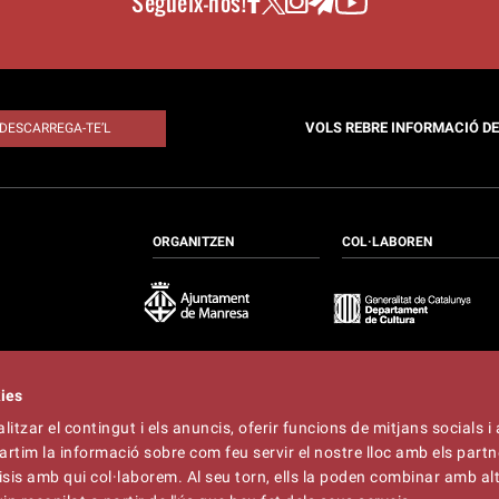
Segueix-nos!
VOLS REBRE INFORMACIÓ D
DESCARREGA-TE’L
ORGANITZEN
COL·LABOREN
kies
itzar el contingut i els anuncis, oferir funcions de mitjans socials i 
at
artim la informació sobre com feu servir el nostre lloc amb els partn
t
lliner.cat
àlisis amb qui col·laborem. Al seu torn, ells la poden combinar amb a