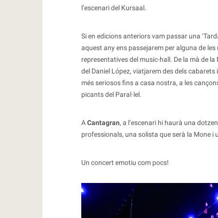
l’escenari del Kursaal.
Si en edicions anteriors vam passar una ‘Tarda 
aquest any ens passejarem per alguna de le
representatives del music-hall. De la mà de l
del Daniel López, viatjarem des dels cabarets 
més seriosos fins a casa nostra, a les cançon
picants del Paral·lel.
A
Cantagran
, a l’escenari hi haurà una dotze
professionals, una solista que serà la Mone i 
Un concert emotiu com pocs!