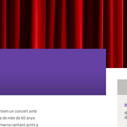
sentem un concert amb
d
d
s de més de 60 anys
comarca cantant junts a