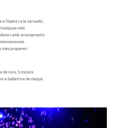
a l’òpera i a la sarsuela’,
s músiques més
a Mone i amb arranjaments
internacionals
s més properes i
na de cors, 5 músics
un/a ballarí/na de claqué.