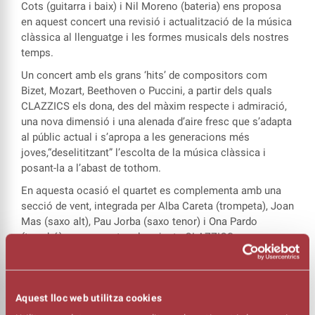
Cots (guitarra i baix) i Nil Moreno (bateria) ens proposa
en aquest concert una revisió i actualització de la música
clàssica al llenguatge i les formes musicals dels nostres
temps.
Un concert amb els grans ‘hits’ de compositors com
Bizet, Mozart, Beethoven o Puccini, a partir dels quals
CLAZZICS els dona, des del màxim respecte i admiració,
una nova dimensió i una alenada d’aire fresc que s’adapta
al públic actual i s’apropa a les generacions més
joves,“deselititzant” l’escolta de la música clàssica i
posant-la a l’abast de tothom.
En aquesta ocasió el quartet es complementa amb una
secció de vent, integrada per Alba Careta (trompeta), Joan
Mas (saxo alt), Pau Jorba (saxo tenor) i Ona Pardo
(trombó), per presentar el projecte CLAZZICS+
Un concert amb obres de Bizet, Mozart, Beethoven o
Puccini adaptades al S.XXI
Aquest lloc web utilitza cookies