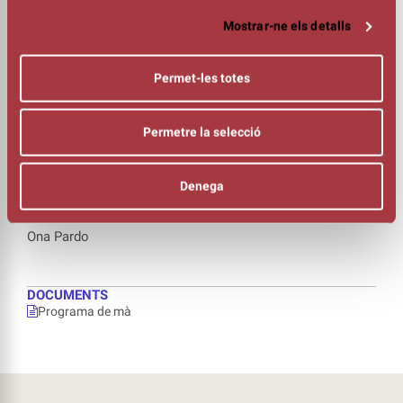
DURADA
Mostrar-ne els detalls
01:25h
FOTOGRAFIA
Ferran Leal
Permet-les totes
INTÈRPRETS
Adrià Mas
Ricard Cots
Permetre la selecció
Joel Díaz
Nil Moreno
Alba Careta
Denega
Joan Mas
Pau Jorba
Ona Pardo
DOCUMENTS
Programa de mà