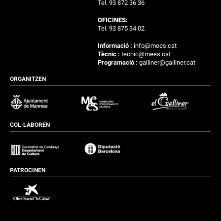
Tel. 93 872 36 36
OFICINES:
Tel. 93 875 34 02
Informació :
info@mees.cat
Tècnic :
tecnic@mees.cat
Programació :
galliner@galliner.cat
ORGANITZEN
COL·LABOREN
PATROCINEN