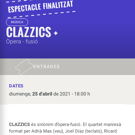
MÚSICA
CLAZZICS +
Òpera - fusió
ENTRADES
DATES
diumenge,
25 d'abril
de 2021 - 18:00 h
CLAZZICS
és sinònim d’òpera-fusió. El quartet manresà
format per Adrià Mas (veu), Joel Díaz (teclats), Ricard