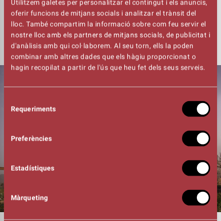
Utilitzem galetes per personalitzar el contingut i els anuncis,
Consulta les mesures de seguretat i prevenció de la
oferir funcions de mitjans socials i analitzar el trànsit del
COVID-19
AQUÍ
lloc. També compartim la informació sobre com feu servir el
nostre lloc amb els partners de mitjans socials, de publicitat i
d'anàlisis amb qui col·laborem. Al seu torn, ells la poden
combinar amb altres dades que els hàgiu proporcionat o
hagin recopilat a partir de l'ús que heu fet dels seus serveis.
Selecció
Requeriments
de
consentiment
Preferències
Estadístiques
Màrqueting