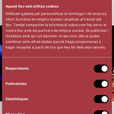
Consulta les mesures de seguretat i prevenció de la
Aquest lloc web utilitza cookies
COVID-19
AQUÍ
Utilitzem galetes per personalitzar el contingut i els anuncis,
oferir funcions de mitjans socials i analitzar el trànsit del
lloc. També compartim la informació sobre com feu servir el
nostre lloc amb els partners de mitjans socials, de publicitat i
d'anàlisis amb qui col·laborem. Al seu torn, ells la poden
combinar amb altres dades que els hàgiu proporcionat o
hagin recopilat a partir de l'ús que heu fet dels seus serveis.
Selecció
Requeriments
de
consentiment
Preferències
Estadístiques
DURADA
01:25h