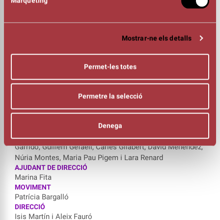
Màrqueting
ESPAI ESCÈNIC
Sebastià Brosa, Paula Font i Paula González
VESTUARI
Berta Riera
Mostrar-ne els detalls
REGIDORIA
Rubén Homar
Permet-les totes
FOTOGRAFIA
Anna Miralles
BANDA SONORA
Permetre la selecció
Clara Peya
DISSENY DE LLUMS
Luis Martí
Denega
INTÈRPRETS
Guillem Barbosa, Patrícia Bargalló, Sílvia Capell, Maria
Garrido, Guillem Gefaell, Carles Gilabert, David Menéndez,
Núria Montes, Maria Pau Pigem i Lara Renard
AJUDANT DE DIRECCIÓ
Marina Fita
MOVIMENT
Patrícia Bargalló
DIRECCIÓ
Isis Martín i Aleix Fauró