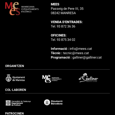
MEES
Passeig de Pere III, 35
08242 MANRESA
VENDA D’ENTRADES:
Tel. 93 872 36 36
OFICINES:
Tel. 93 875 34 02
Informació :
info@mees.cat
Tècnic :
tecnic@mees.cat
Programació :
galliner@galliner.cat
ORGANITZEN
COL·LABOREN
PATROCINEN