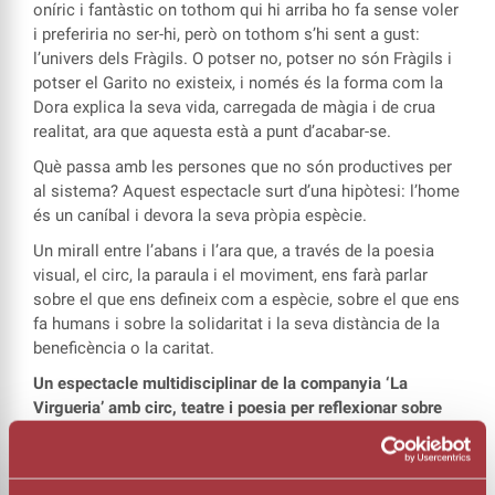
oníric i fantàstic on tothom qui hi arriba ho fa sense voler
i preferiria no ser-hi, però on tothom s’hi sent a gust:
l’univers dels Fràgils. O potser no, potser no són Fràgils i
potser el Garito no existeix, i només és la forma com la
Dora explica la seva vida, carregada de màgia i de crua
realitat, ara que aquesta està a punt d’acabar-se.
Què passa amb les persones que no són productives per
al sistema? Aquest espectacle surt d’una hipòtesi: l’home
és un caníbal i devora la seva pròpia espècie.
Un mirall entre l’abans i l’ara que, a través de la poesia
visual, el circ, la paraula i el moviment, ens farà parlar
sobre el que ens defineix com a espècie, sobre el que ens
fa humans i sobre la solidaritat i la seva distància de la
beneficència o la caritat.
Un espectacle multidisciplinar de la companyia ‘La
Virgueria’ amb circ, teatre i poesia per reflexionar sobre
l’espècie humana