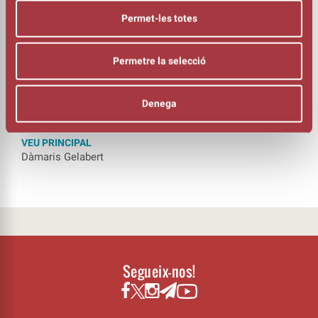
Max Vilarrasa i Yaiza Llort
Permet-les totes
BATERIA
Glòria Maurel
VEU
Permetre la selecció
Julen Gerrikabeitia
BAIX I VEU
Laia Martínez
Denega
GUITARRES
Adrià Martínez
VEU PRINCIPAL
Dàmaris Gelabert
Segueix-nos!