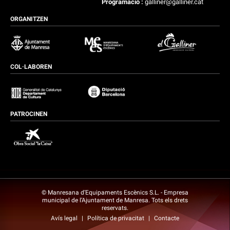
Programació :
galliner@galliner.cat
ORGANITZEN
COL·LABOREN
PATROCINEN
© Manresana d’Equipaments Escènics S.L. - Empresa
municipal de l’Ajuntament de Manresa. Tots els drets
reservats.
Avís legal
|
Política de privacitat
|
Contacte