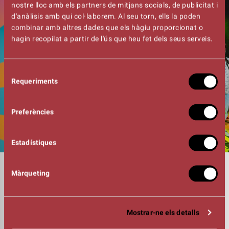
nostre lloc amb els partners de mitjans socials, de publicitat i
d'anàlisis amb qui col·laborem. Al seu torn, ells la poden
combinar amb altres dades que els hàgiu proporcionat o
hagin recopilat a partir de l'ús que heu fet dels seus serveis.
Selecció
Requeriments
de
consentiment
Preferències
Estadístiques
DURADA
Màrqueting
01:00h
TECLATS I DRECCIÓ MUSICAL
Àlex Martínez
COS DE BALL
Mostrar-ne els detalls
Clara Martínez, Gaetan Farnier
Marta Manotas, Marc Gelabert