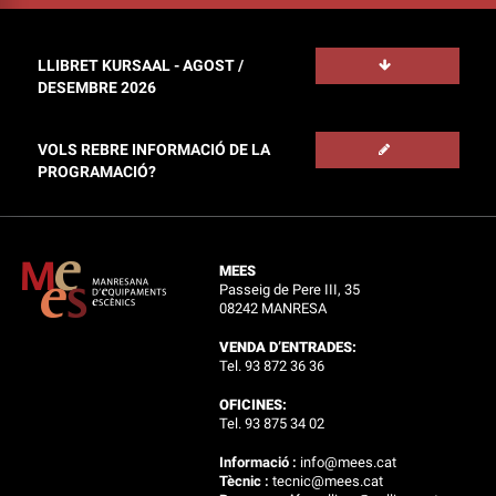
LLIBRET KURSAAL - AGOST /
DESEMBRE 2026
VOLS REBRE INFORMACIÓ DE LA
PROGRAMACIÓ?
MEES
Passeig de Pere III, 35
08242 MANRESA
VENDA D’ENTRADES:
Tel. 93 872 36 36
OFICINES:
Tel. 93 875 34 02
Informació :
info@mees.cat
Tècnic :
tecnic@mees.cat