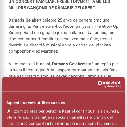
UN CONCERT FAMILIAR, FRESC I DIVERTIT AMB LES
MILLORS CANÇONS DE DÀMARIS GELABERT
Dàmaris Gelabert
celebra 25 anys de carrera amb una
darrera gira. Per celebrar-ho, l’acompanyaran The Grow Up
Singing Band i un grup de joves ballarins i ballarines, fent
d’aquest concert familiar un esdeveniment únic, fresc i
divertit. La direcció musical anirà a càrrec del pianista-
compositor Àlex Martínez.
Al concert del Kursaal,
Dàmaris Gelabert
farà un repàs per
la seva llarga trajectòria i espera retrobar-se amb els fans
que han crescut amb les seves cançons i amb els que
recentment han començat a escoltar-les i cantar-les. Ens
hi acompanyareu?
Aquest lloc web utilitza cookies
Els infants paguen entrada a partir de 2 anys.
Utilitzem galetes per personalitzar el contingut i els anuncis,
oferir funcions de mitjans socials i analitzar el trànsit del
lloc. També compartim la informació sobre com feu servir el