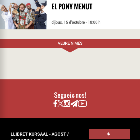
EL PONY MENUT
dijous,
15 d'octubre
- 18:00 h
VEURE’N MÉS
Segueix-nos!
LLIBRET KURSAAL - AGOST /