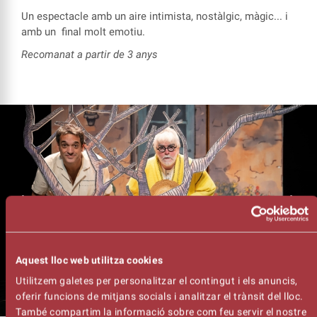
Un espectacle
amb un
aire intimista, nostàlgic
,
màgic
... i
amb un
fi
nal
molt emotiu.
Recomana
t
a partir de 3 anys
Aquest lloc web utilitza cookies
Utilitzem galetes per personalitzar el contingut i els anuncis,
oferir funcions de mitjans socials i analitzar el trànsit del lloc.
També compartim la informació sobre com feu servir el nostre