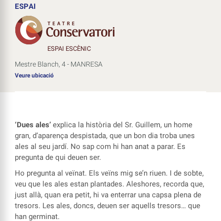
ESPAI
ESPAI ESCÈNIC
Mestre Blanch, 4 - MANRESA
Veure ubicació
‘
Dues ales
’
explica la història del
S
r. Guillem
, un home
gran, d’aparença despistada, que un bon dia troba unes
ales al seu jardí. No sap com hi han anat a parar. Es
pregunta de qui deuen ser.
Ho pregunta al veïnat. Els veïns mig se’n riuen. I de sobte,
veu que les ales estan plantades. Aleshores, recorda que,
just allà, quan era petit, hi va enterrar una capsa plena de
tresors. Les ales, doncs, deuen ser aquells tresors… que
han germinat.