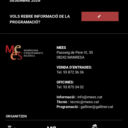
DESEMBRE 2026
VOLS REBRE INFORMACIÓ DE LA
PROGRAMACIÓ?
MEES
Passeig de Pere III, 35
08242 MANRESA
VENDA D’ENTRADES:
Tel. 93 872 36 36
OFICINES:
Tel. 93 875 34 02
Informació :
info@mees.cat
Tècnic :
tecnic@mees.cat
Programació :
galliner@galliner.cat
ORGANITZEN