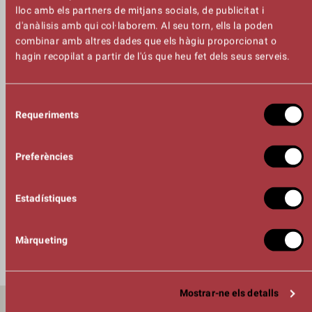
lloc amb els partners de mitjans socials, de publicitat i
DURADA
d'anàlisis amb qui col·laborem. Al seu torn, ells la poden
00:50h
combinar amb altres dades que els hàgiu proporcionat o
AUTORIA
hagin recopilat a partir de l'ús que heu fet dels seus serveis.
Cristina
Bellemo
Mariachiara Di
GIorgio
DRAMATÚRIGA
Selecció
Jordi Palet
Requeriments
de
DIRECCIÓ
consentiment
Dora Cantero
INTÈRPRETS
Preferències
Jordi Farrés
Pep Farrés
ORGANITZA
Estadístiques
Màrqueting
Mostrar-ne els detalls