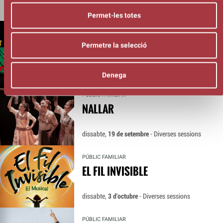
ET POT INTERESSAR
Permet-les totes
PÚBLIC FAMILIAR
TOC, TOC! QUI HI HA?
Permetre la selecció
diumenge,
30 d'agost
- 17:00 h
Denega
PÚBLIC FAMILIAR
NALLAR
dissabte,
19 de setembre
- Diverses sessions
PÚBLIC FAMILIAR
EL FIL INVISIBLE
dissabte,
3 d'octubre
- Diverses sessions
PÚBLIC FAMILIAR