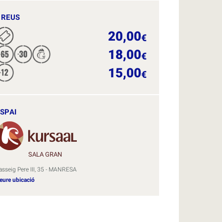
PREUS
20,00
€
18,00
€
15,00
€
SPAI
SALA GRAN
asseig Pere III, 35 - MANRESA
eure ubicació