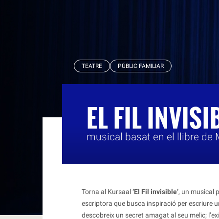
RBLS
TEATRE
PÚBLIC FAMILIAR
EL FIL INVISI
musical basat en el llibre de
Torna al Kursaal
‘El Fil invisible’
, un musical 
escriptora que busca inspiració per escriure u
descobreix un secret amagat al seu melic; l’ex