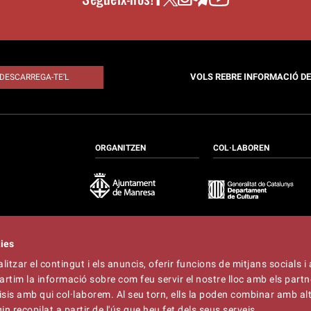
VOLS REBRE INFORMACIÓ D
DESCARREGA-TE’L
ORGANITZEN
COL·LABOREN
kies
itzar el contingut i els anuncis, oferir funcions de mitjans socials i 
at
artim la informació sobre com feu servir el nostre lloc amb els partn
t
lliner.cat
àlisis amb qui col·laborem. Al seu torn, ells la poden combinar amb a
n recopilat a partir de l'ús que heu fet dels seus serveis.