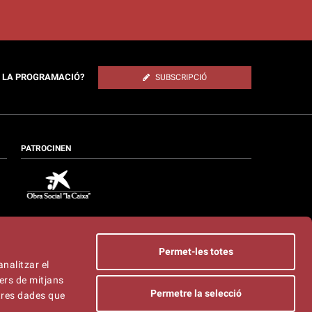
E LA PROGRAMACIÓ?
SUBSCRIPCIÓ
PATROCINEN
Permet-les totes
analitzar el
ers de mitjans
Permetre la selecció
ltres dades que