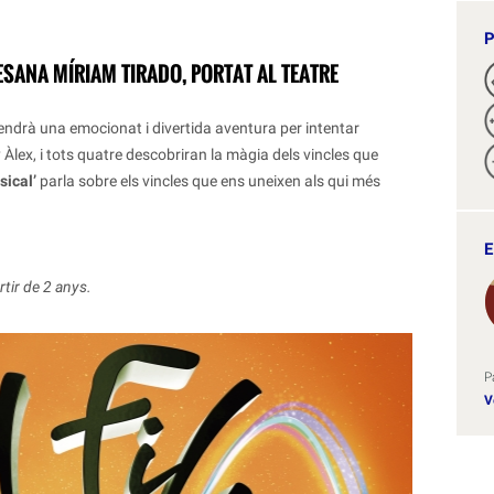
ESANA MÍRIAM TIRADO, PORTAT AL TEATRE
endrà una emocionat i divertida aventura per intentar
Àlex, i tots quatre descobriran la màgia dels vincles que
sical’
parla sobre els vincles que ens uneixen als qui més
E
tir de 2 anys.
P
V