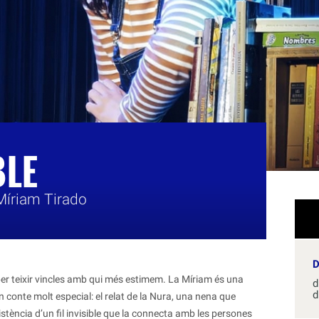
BLE
 Míriam Tirado
per teixir vincles amb qui més estimem. La Míriam és una
d
d
n conte molt especial: el relat de la Nura, una nena que
istència d’un fil invisible que la connecta amb les persones