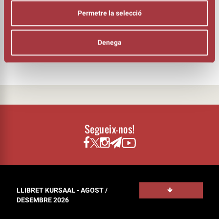
Muguet Franc
Permetre la selecció
Guillem Motos
Ramon Pujol
DIRECCIÓ
Denega
Llàtzer Garcia
Segueix-nos!
LLIBRET KURSAAL - AGOST /
DESEMBRE 2026