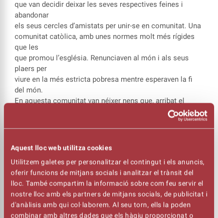
que van decidir deixar les seves respectives feines i
abandonar
els seus cercles d’amistats per unir-se en comunitat. Una
comunitat catòlica, amb unes normes molt més rígides
que les
que promou l’església. Renunciaven al món i als seus
plaers per
viure en la més estricta pobresa mentre esperaven la fi
del món.
En aquesta comunitat van néixer nens que, arribat el
moment,
van sortir per trobar-se amb el món més enllà del seu
bosc, aïllat
de tot.
Aquest lloc web utilitza cookies
Utilitzem galetes per personalitzar el contingut i els anuncis,
Una muntatge punyent de la companyia Arcàdia -creat en
oferir funcions de mitjans socials i analitzar el trànsit del
una
lloc. També compartim la informació sobre com feu servir el
residència a la Sala Becket- basat en uns fets reals
nostre lloc amb els partners de mitjans socials, de publicitat i
esdevinguts a
d'anàlisis amb qui col·laborem. Al seu torn, ells la poden
un poble prop de Girona als anys vuitanta.
combinar amb altres dades que els hàgiu proporcionat o