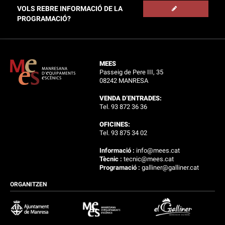
VOLS REBRE INFORMACIÓ DE LA
PROGRAMACIÓ?
MEES
Passeig de Pere III, 35
08242 MANRESA
VENDA D’ENTRADES:
Tel. 93 872 36 36
OFICINES:
Tel. 93 875 34 02
Informació :
info@mees.cat
Tècnic :
tecnic@mees.cat
Programació :
galliner@galliner.cat
ORGANITZEN