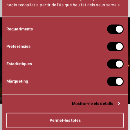
hagin recopilat a partir de l'ús que heu fet dels seus serveis.
Selecció
Requeriments
de
consentiment
Preferències
Estadístiques
Màrqueting
Mostrar-ne els detalls
DURADA
01:40h
Permet-les totes
INTÈRPRETS
Rosa Cadafalch