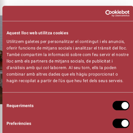
Aquest lloc web utilitza cookies
Utilitzem galetes per personalitzar el contingut i els anuncis,
oferir funcions de mitjans socials i analitzar el trànsit del lloc.
També compartim la informació sobre com feu servir el nostre
lloc amb els partners de mitjans socials, de publicitat i
d'anàlisis amb qui col·laborem. Al seu torn, ells la poden
combinar amb altres dades que els hàgiu proporcionat o
hagin recopilat a partir de l'ús que heu fet dels seus serveis.
Selecció
Requeriments
de
consentiment
DURADA
01:24h
Preferències
DRAMATÚRGIA
Irene Vicente Salas