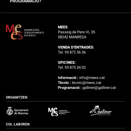
PROGRAMACIÓ?
MEES
Passeig de Pere III, 35
08242 MANRESA
VENDA D’ENTRADES:
Tel. 93 872 36 36
OFICINES:
Tel. 93 875 34 02
Informació :
info@mees.cat
Tècnic :
tecnic@mees.cat
Programació :
galliner@galliner.cat
ORGANITZEN
COL·LABOREN