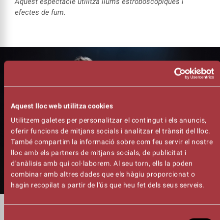
Aquest espectacle utilitza llums estroboscòpiques i
efectes de fum.
Aquest lloc web utilitza cookies
Utilitzem galetes per personalitzar el contingut i els anuncis,
oferir funcions de mitjans socials i analitzar el trànsit del lloc.
També compartim la informació sobre com feu servir el nostre
lloc amb els partners de mitjans socials, de publicitat i
d'anàlisis amb qui col·laborem. Al seu torn, ells la poden
combinar amb altres dades que els hàgiu proporcionat o
hagin recopilat a partir de l'ús que heu fet dels seus serveis.
DURADA
Selecció
01:10h