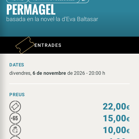
PERMAGEL
basada en la novel·la d’Eva Baltasar
ENTRADES
DATES
divendres,
6 de novembre
de 2026 - 20:00 h
PREUS
22,00
€
15,00
€
10,00
€