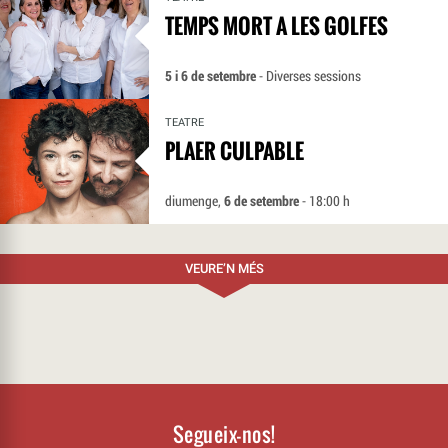
TEMPS MORT A LES GOLFES
5 i 6 de setembre
- Diverses sessions
TEATRE
PLAER CULPABLE
diumenge,
6 de setembre
- 18:00 h
VEURE’N MÉS
Segueix-nos!