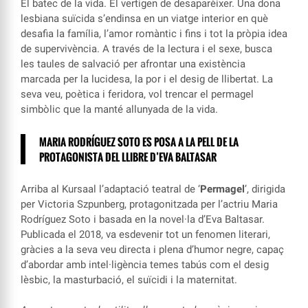
El batec de la vida. El vertigen de desaparèixer. Una dona
lesbiana suïcida s’endinsa en un viatge interior en què
desafia la família, l’amor romàntic i fins i tot la pròpia idea
de supervivència. A través de la lectura i el sexe, busca
les taules de salvació per afrontar una existència
marcada per la lucidesa, la por i el desig de llibertat. La
seva veu, poètica i feridora, vol trencar el permagel
simbòlic que la manté allunyada de la vida.
MARIA RODRÍGUEZ SOTO ES POSA A LA PELL DE LA
PROTAGONISTA DEL LLIBRE D’EVA BALTASAR
Arriba al Kursaal l’adaptació teatral de ‘
Permagel
’, dirigida
per Victoria Szpunberg, protagonitzada per l’actriu Maria
Rodríguez Soto i basada en la novel·la d’Eva Baltasar.
Publicada el 2018, va esdevenir tot un fenomen literari,
gràcies a la seva veu directa i plena d’humor negre, capaç
d’abordar amb intel·ligència temes tabús com el desig
lèsbic, la masturbació, el suïcidi i la maternitat.