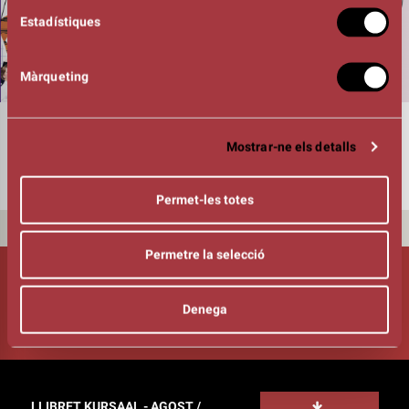
Estadístiques
Màrqueting
DURADA
01:15h
Mostrar-ne els detalls
Permet-les totes
Permetre la selecció
Segueix-nos!
Denega
LLIBRET KURSAAL - AGOST /