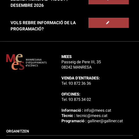
DESEMBRE 2026
VOLS REBRE INFORMACIÓ DE LA
PROGRAMACIÓ?
MEES
Passeig de Pere III, 35
08242 MANRESA
VENDA D’ENTRADES:
Tel. 93 872 36 36
OFICINES:
Tel. 93 875 34 02
Informació :
info@mees.cat
Tècnic :
tecnic@mees.cat
Programació :
galliner@galliner.cat
ORGANITZEN