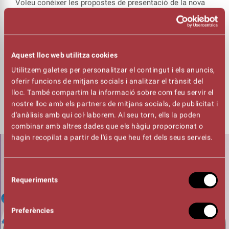
Voleu conèixer les propostes de presentació de la nova
temporada?
Dijous, 9de juny a les 19h us explicarem tots els detalls
de la nova temporada amb una gala que comptarà amb
Aquest lloc web utilitza cookies
actuacions en directe, entrevistes, sortejos, vídeos... i
moltes sorpreses!
Utilitzem galetes per personalitzar el contingut i els anuncis,
oferir funcions de mitjans socials i analitzar el trànsit del
Les invitacions estaran disponibles
a partir de dissabte,
lloc. També compartim la informació sobre com feu servir el
21 de maig
, a les taquilles del Kursaal i per internet.
nostre lloc amb els partners de mitjans socials, de publicitat i
d'anàlisis amb qui col·laborem. Al seu torn, ells la poden
combinar amb altres dades que els hàgiu proporcionat o
hagin recopilat a partir de l'ús que heu fet dels seus serveis.
Selecció
Requeriments
de
consentiment
Preferències