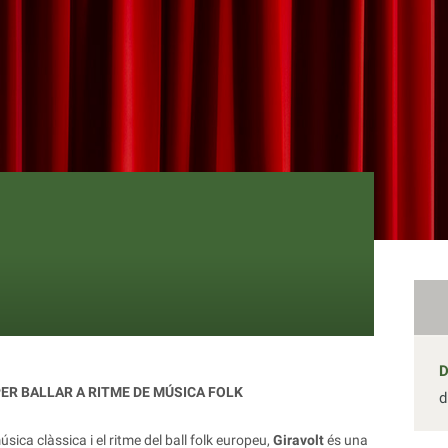
ER BALLAR A RITME DE MÚSICA FOLK
d
sica clàssica i el ritme del ball folk europeu,
Giravolt
és una