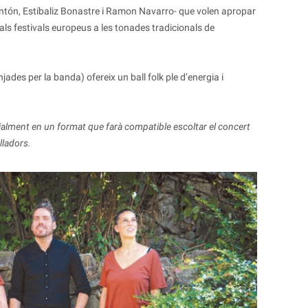
ntón, Estíbaliz Bonastre i Ramon Navarro- que volen apropar
ipals festivals europeus a les tonades tradicionals de
ades per la banda) ofereix un ball folk ple d’energia i
ialment en un format que farà compatible escoltar el concert
lladors.