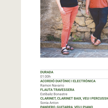
DURADA
01:00h
ACORDIÓ DIATÒNIC I ELECTRÒNICA
Ramon Navarro
FLAUTA TRAVESSERA
Estíbaliz Bonastre
CLARINET, CLARINET BAIX, VEU I PERCUSSI
Sonia Anton
PANDERO, GUITARRA, VEU I PIANO