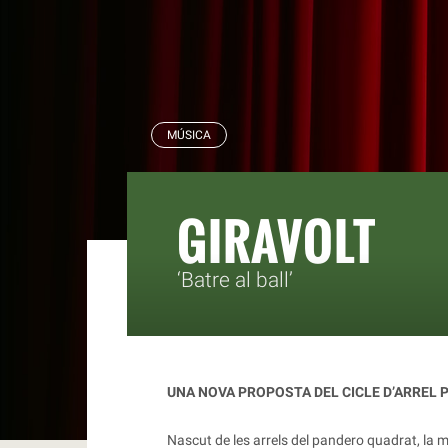
RBLS
MÚSICA
GIRAVOLT
‘Batre al ball’
UNA NOVA PROPOSTA DEL CICLE D’ARREL
P
Nascut de les arrels del pandero quadrat, la mú