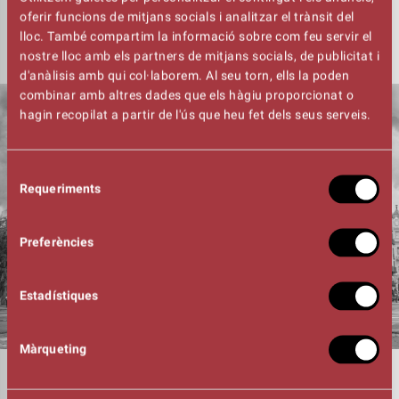
Consulta les mesures de seguretat i prevenció de la
oferir funcions de mitjans socials i analitzar el trànsit del
COVID-19
AQUÍ
lloc. També compartim la informació sobre com feu servir el
nostre lloc amb els partners de mitjans socials, de publicitat i
d'anàlisis amb qui col·laborem. Al seu torn, ells la poden
combinar amb altres dades que els hàgiu proporcionat o
hagin recopilat a partir de l'ús que heu fet dels seus serveis.
Selecció
Requeriments
de
consentiment
Preferències
Estadístiques
Màrqueting
DURADA
01:30h