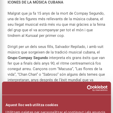
ICONES DE LA MÚSICA CUBANA
Malgrat que ja fa 15 anys de la mort de Compay Segundo,
una de les figures més rellevants de la música cubana, el
seu llegat musical està més viu que mai gràcies a la feina
del grup que el va acompanyar per tot el món i que
tindrem al Kursaal per primer cop.
Dirigit per un dels seus fills, Salvador Repilado, i amb vuit
músics que sorgeixen de la tradició musical cubana, el
Grupo Compay Segundo
interpreta els grans èxits que van
fer que a finals dels anys 90, el ritme centreamericà fos
conegut arreu. Cançons com “Macusa”, “Las flores de la
vida”, “Chan Chan” o “Sabroso” són alguns dels temes que
interpretaran, anys després de l’èxit mundial que va
aconseguir el disc Buena Vista Social Club de l’Havana,
un dels més reconeguts en el seu moment dins el ball, els
boleros i el son cubà.
Aquest lloc web utilitza cookies
Utilitzem galetes per personalitzar el contingut i els anuncis,