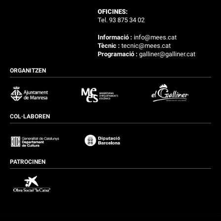
OFICINES:
Tel. 93 875 34 02
Informació :
info@mees.cat
Tècnic :
tecnic@mees.cat
Programació :
galliner@galliner.cat
ORGANITZEN
COL·LABOREN
PATROCINEN