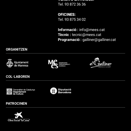
Tel. 93 872 36 36
OFICINES:
Tel. 93 875 34 02
Informació :
info@mees.cat
Tècnic :
tecnic@mees.cat
Programació :
galliner@galliner.cat
ORGANITZEN
COL·LABOREN
PATROCINEN