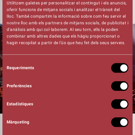
COVID-19
AQUÍ
Utilitzem galetes per personalitzar el contingut i els anuncis,
oferir funcions de mitjans socials i analitzar el trànsit del
lloc. També compartim la informació sobre com feu servir el
nostre lloc amb els partners de mitjans socials, de publicitat i
d'anàlisis amb qui col·laborem. Al seu torn, ells la poden
combinar amb altres dades que els hàgiu proporcionat o
hagin recopilat a partir de l'ús que heu fet dels seus serveis.
Selecció
Requeriments
de
consentiment
Preferències
Estadístiques
Màrqueting
DURADA
01:00h
FOTOGRAFIA