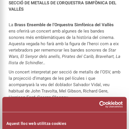
SECCIÓ DE METALLS DE L'ORQUESTRA SIMFÒNICA DEL
VALLÈS
La
Brass Ensemble de l’Orquestra Simfònica del Vallès
ens oferirà un concert amb algunes de les bandes
sonores més emblemàtiques de la història del cinema.
Aquesta vegada ho farà amb la figura de l’heroi com a eix
vertebradors per rememorar les bandes sonores de
Star
Wars, El Senyor dels anells, Pirates del Carib, Bravehart, La
llista de Schindler…
Un concert interpretat per secció de metalls de l’OSV, amb
la projecció d’imatges de les pel·lícules i que
acompanyarà la veu del doblador Salvador Vidal, veu
habitual de John Travolta, Mel Gibson, Richard Gere,
Harrison Ford, George Clooney...
Aquest lloc web utilitza cookies
Consulta les mesures de seguretat i prevenció de la