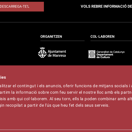
VOLS REBRE INFORMACIÓ D
DESCARREGA-TE’L
ORGANITZEN
COL·LABOREN
kies
itzar el contingut i els anuncis, oferir funcions de mitjans socials i 
at
artim la informació sobre com feu servir el nostre lloc amb els partn
t
lliner.cat
àlisis amb qui col·laborem. Al seu torn, ells la poden combinar amb a
n recopilat a partir de l'ús que heu fet dels seus serveis.