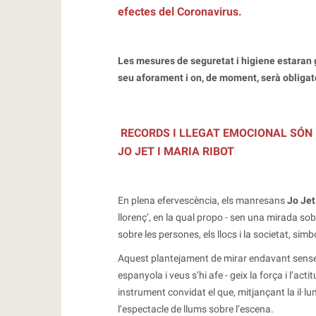
efectes del Coronavirus.
Les mesures de seguretat i higiene estaran g
seu aforament i on, de moment, serà obligato
RECORDS I LLEGAT EMOCIONAL SÓN 
JO JET I MARIA RIBOT
En plena efervescència, els manresans
Jo Jet
llorenç’, en la qual propo - sen una mirada so
sobre les persones, els llocs i la societat, simb
Aquest plantejament de mirar endavant sense p
espanyola i veus s’hi afe - geix la força i l’ac
instrument convidat el que, mitjançant la il·l
l’espectacle de llums sobre l’escena.