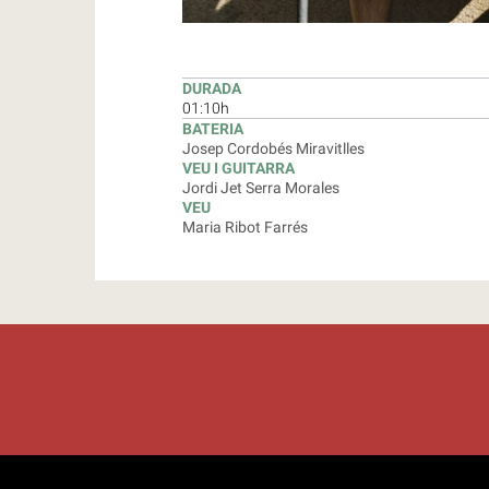
DURADA
01:10h
BATERIA
Josep Cordobés Miravitlles
VEU I GUITARRA
Jordi Jet Serra Morales
VEU
Maria Ribot Farrés