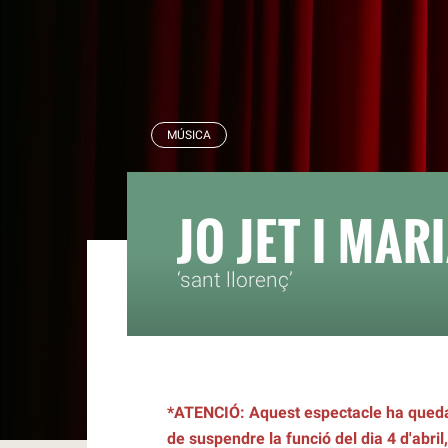
RBLS
MÚSICA
JO JET I MAR
‘sant llorenç’
*ATENCIÓ: Aquest espectacle ha quedat
de suspendre la funció del dia 4 d'abril