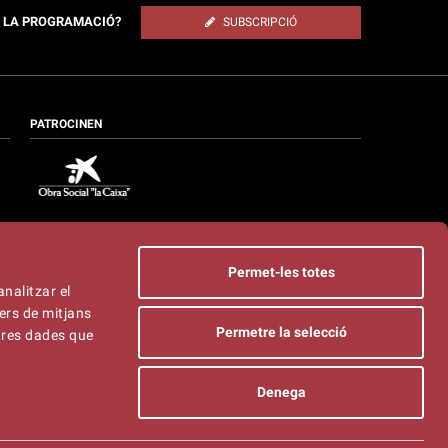
E LA PROGRAMACIÓ?
SUBSCRIPCIÓ
PATROCINEN
Permet-les totes
analitzar el
ers de mitjans
Permetre la selecció
ltres dades que
Denega