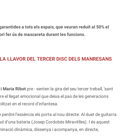
arantides a tots els espais, que veuran reduït al 50% el
ri fer ús de mascareta durant les funcions.
LA LLAVOR DEL TERCER DISC DELS MANRESANS
 i Maria Ribot
pre - senten la gira del seu tercer treball, ‘sant
bre el llegat emocional que deixa el pas de les generacions
olitzat en el record d’infantesa.
erdre l’essència els porta al nou directe. Al duet de guitarra
titud d’una bateria (Josep Cordobés Miravitlles). I és aquest
uminació dinàmica, dissenya i acompanya, en directe,