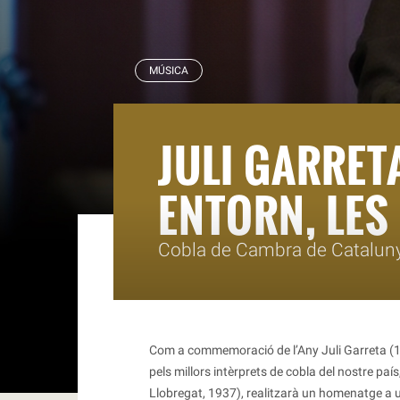
RBLS
MÚSICA
JULI GARRETA
ENTORN, LES
Cobla de Cambra de Catalunya
Com a commemoració de l’Any Juli Garreta (
pels millors intèrprets de cobla del nostre país, 
Llobregat, 1937), realitzarà un homenatge a u