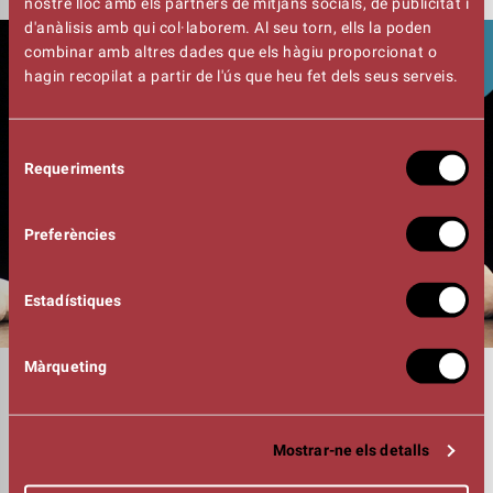
nostre lloc amb els partners de mitjans socials, de publicitat i
d'anàlisis amb qui col·laborem. Al seu torn, ells la poden
combinar amb altres dades que els hàgiu proporcionat o
hagin recopilat a partir de l'ús que heu fet dels seus serveis.
Selecció
Requeriments
de
consentiment
Preferències
Estadístiques
Màrqueting
DURADA
00:50h
FOTOGRAFIA
Martí Mira Ana Zaragoza
Mostrar-ne els detalls
INTÈRPRETS
Neus Umbert