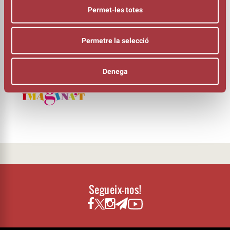
Laia Piró
Permet-les totes
Esther Westermeyer
COMPOSICIÓ I DIRECCIÓ MUSICAL
Viv Manning
Permetre la selecció
DIRECCIÓ
Clàudia Moreso
Denega
ORGANITZA
Segueix-nos!