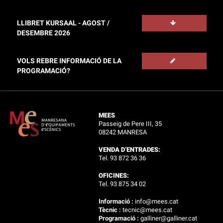
LLIBRET KURSAAL - AGOST /
DESEMBRE 2026
VOLS REBRE INFORMACIÓ DE LA
PROGRAMACIÓ?
MEES
Passeig de Pere III, 35
08242 MANRESA
VENDA D’ENTRADES:
Tel. 93 872 36 36
OFICINES:
Tel. 93 875 34 02
Informació :
info@mees.cat
Tècnic :
tecnic@mees.cat
Programació :
galliner@galliner.cat