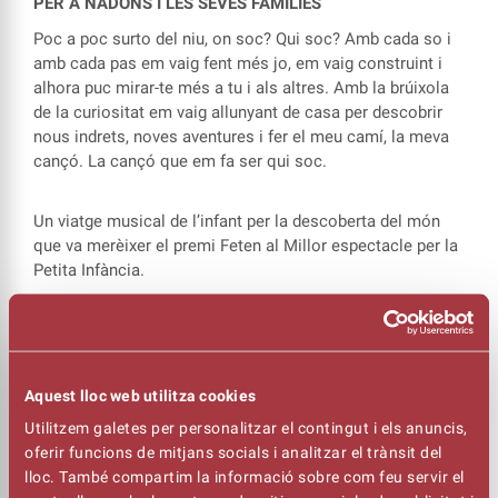
PER A NADONS I LES SEVES FAMÍLIES
Poc a poc surto del niu, on soc? Qui soc? Amb cada so i
amb cada pas em vaig fent més jo, em vaig construint i
alhora puc mirar-te més a tu i als altres. Amb la brúixola
de la curiositat em vaig allunyant de casa per descobrir
nous indrets, noves aventures i fer el meu camí, la meva
cançó. La cançó que em fa ser qui soc.
Un viatge musical de l’infant per la descoberta del món
que va merèixer el premi Feten al Millor espectacle per la
Petita Infància.
A partir de 6 mesos.
Aquest espectacle té un preu únic i els nadons també
caldrà que paguin entrada.
Aquest lloc web utilitza cookies
Utilitzem galetes per personalitzar el contingut i els anuncis,
Entrades a la venda a partir del 25 d'agost.
oferir funcions de mitjans socials i analitzar el trànsit del
lloc. També compartim la informació sobre com feu servir el