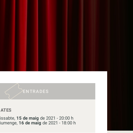
ENTRADES
DATES
issabte,
15 de maig
de 2021 - 20:00 h
iumenge,
16 de maig
de 2021 - 18:00 h