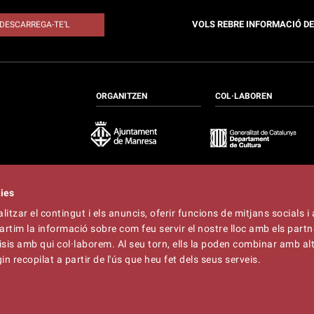
VOLS REBRE INFORMACIÓ D
DESCARREGA-TE’L
ORGANITZEN
COL·LABOREN
kies
itzar el contingut i els anuncis, oferir funcions de mitjans socials i 
at
artim la informació sobre com feu servir el nostre lloc amb els partn
t
lliner.cat
àlisis amb qui col·laborem. Al seu torn, ells la poden combinar amb a
n recopilat a partir de l'ús que heu fet dels seus serveis.