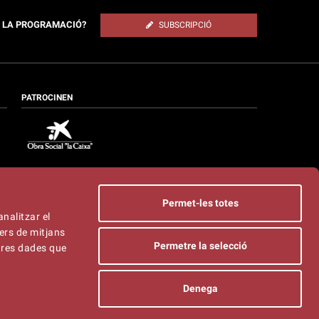
E LA PROGRAMACIÓ?
SUBSCRIPCIÓ
PATROCINEN
Permet-les totes
analitzar el
ers de mitjans
Permetre la selecció
ltres dades que
Denega