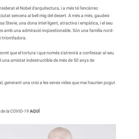
iderat el Nobel d'arquitectura, i a més té l'encàrrec
 ciutat sencera al bell mig del desert. A més a més, gaudeix
a Stevie, una dona intel·ligent, atractiva i empàtica, i el seu
 pares amb una admiració inqüestionable. Són una família nord-
i triomfadora.
ret que el tortura i que només s'atrevirà a confessar al seu
é una amistat indestructible de més de 50 anys de
l, generant una crisi a les seves vides que mai haurien pogut
 de la COVID-19
AQUÍ