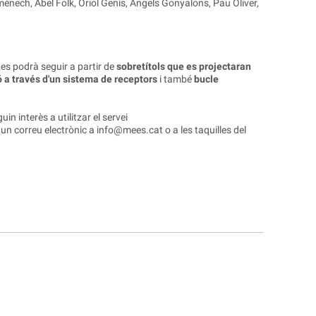
nech, Abel Folk, Oriol Genís, Àngels Gonyalons, Pau Oliver,
 es podrà seguir a partir de
sobretítols que es projectaran
 a través d'un sistema de receptors
i també
bucle
n interès a utilitzar el servei
 un correu electrònic a
info@mees.cat
o a les taquilles del