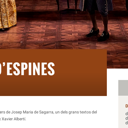
’ESPINES
ers de Josep Maria de Sagarra, un dels grans textos del
d
d
 Xavier Albertí.
d