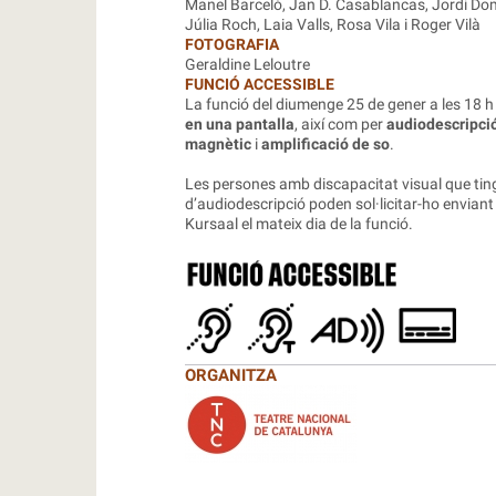
Manel Barceló, Jan D. Casablancas, Jordi Domè
Júlia Roch, Laia Valls, Rosa Vila i Roger Vilà
FOTOGRAFIA
Geraldine Leloutre
FUNCIÓ ACCESSIBLE
La funció del diumenge 25 de gener a les 18 h
en una pantalla
, així com per
audiodescripció
magnètic
i
amplificació de so
.
Les persones amb discapacitat visual que tingui
d’audiodescripció poden sol·licitar-ho enviant
Kursaal el mateix dia de la funció.
ORGANITZA