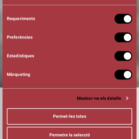
Selecció
Requeriments
de
consentiment
Preferències
Estadístiques
Màrqueting
DURADA
Mostrar-ne els detalls
01:00h
FOTOGRAFIA
Txus Garcia
Permet-les totes
INTÈRPRETS
Núria Gómez
Climent Ribera
Permetre la selecció