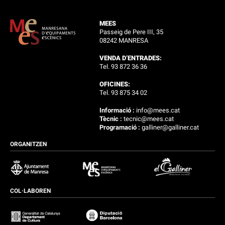
MEES
Passeig de Pere III, 35
08242 MANRESA
VENDA D’ENTRADES:
Tel. 93 872 36 36
OFICINES:
Tel. 93 875 34 02
Informació :
info@mees.cat
Tècnic :
tecnic@mees.cat
Programació :
galliner@galliner.cat
ORGANITZEN
COL·LABOREN