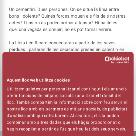
Un cementiri. Dues persones. On se situa la línia entre
bons i dolents? Quines forces mouen els fils dels nostres
actes? I fins on es poden arribar a tensar? Hi ha línies
que, una vegada es creuen, no es pot tornar enrere.
La Lídia i en Ricard connectaran a partir de les seves
pèrdues i parlaran de les decisions preses en calent o en
fred, de les dones que sempre naveguen per sota els
homes, i de les pors, i de les plantes, i de les flors, moltes
flors.
Aquest lloc web utilitza cookies
‘La Flor de l’Autopista’
és una història que es descabdella
Utilitzem galetes per personalitzar el contingut i els anuncis,
al voltant de la culpa, de la justícia, de la mort i de les
oferir funcions de mitjans socials i analitzar el trànsit del
nostres accions. Què passa quan una conversa trivial i
lloc. També compartim la informació sobre com feu servir el
inesperada es converteix en un moment crucial a la
nostre lloc amb els partners de mitjans socials, de publicitat i
nostra vida?
d'anàlisis amb qui col·laborem. Al seu torn, ells la poden
combinar amb altres dades que els hàgiu proporcionat o
hagin recopilat a partir de l'ús que heu fet dels seus serveis.