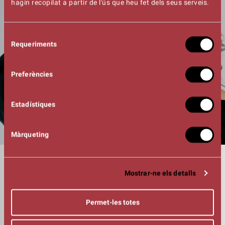
hagin recopilat a partir de l'ús que heu fet dels seus serveis.
Selecció
Requeriments
de
consentiment
Preferències
Estadístiques
Màrqueting
DURADA
01:00h
Mostrar-ne els detalls
COMPOSICIÓ MUSICAL INTERPRETACIÓ
Anna Sala
Lara Magrinyà
Permet-les totes
FOTOGRAFIA
Francesc Meseguer