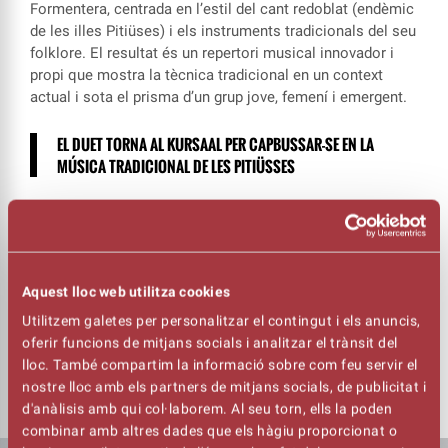
Formentera, centrada en l’estil del cant redoblat (endèmic
de les illes Pitiüses) i els instruments tradicionals del seu
folklore. El resultat és un repertori musical innovador i
propi que mostra la tècnica tradicional en un context
actual i sota el prisma d’un grup jove, femení i emergent.
EL DUET TORNA AL KURSAAL PER CAPBUSSAR-SE EN LA
MÚSICA TRADICIONAL DE LES PITIÜSSES
Entre glosses i cants redoblats, alguns rescatats d’arxius
sonors i altres de creació pròpia, el grup eivissenc-català
traça un relat que ressegueix la realitat i les arrels de
dues illes que són alguna cosa més que el paradís
Aquest lloc web utilitza cookies
somniat per tanta gent.
Utilitzem galetes per personalitzar el contingut i els anuncis,
oferir funcions de mitjans socials i analitzar el trànsit del
Un concert preciós que va exhaurir les entrades en la
lloc. També compartim la informació sobre com feu servir el
darrera edició de la Fira Mediterrània de Manresa.
nostre lloc amb els partners de mitjans socials, de publicitat i
d'anàlisis amb qui col·laborem. Al seu torn, ells la poden
combinar amb altres dades que els hàgiu proporcionat o