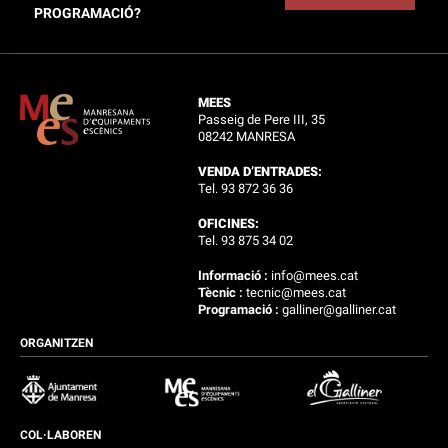
PROGRAMACIÓ?
MEES
Passeig de Pere III, 35
08242 MANRESA
VENDA D’ENTRADES:
Tel. 93 872 36 36
OFICINES:
Tel. 93 875 34 02
Informació :
info@mees.cat
Tècnic :
tecnic@mees.cat
Programació :
galliner@galliner.cat
ORGANITZEN
COL·LABOREN