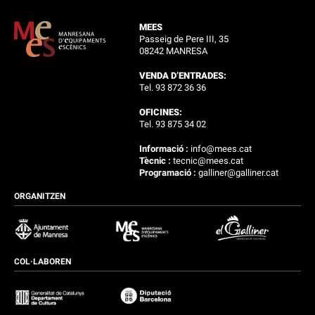
MEES
Passeig de Pere III, 35
08242 MANRESA
VENDA D’ENTRADES:
Tel. 93 872 36 36
OFICINES:
Tel. 93 875 34 02
Informació :
info@mees.cat
Tècnic :
tecnic@mees.cat
Programació :
galliner@galliner.cat
ORGANITZEN
COL·LABOREN