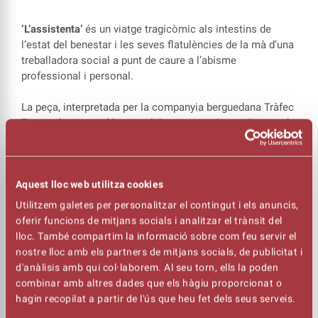
‘L’assistenta’
és un viatge tragicòmic als intestins de
l’estat del benestar i les seves flatulències de la mà d’una
treballadora social a punt de caure a l’abisme
professional i personal.
La peça, interpretada per la companyia berguedana Tràfec
Teatre, és un monòleg conduït per una psicoanalista amb
mà de ferro que exerceix de directora d’escena per guiar
la protagonista pel corriol de les misèries socials.
Aquest lloc web utilitza cookies
‘L’assistenta’
és crítica i, sobretot, autocrítica sobre el
present que estem construint entre tots. Però, al final del
Utilitzem galetes per personalitzar el contingut i els anuncis,
túnel, sempre hi ha llum.
oferir funcions de mitjans socials i analitzar el trànsit del
lloc. També compartim la informació sobre com feu servir el
nostre lloc amb els partners de mitjans socials, de publicitat i
Consulta les mesures de seguretat i prevenció de la
d'anàlisis amb qui col·laborem. Al seu torn, ells la poden
COVID-19
AQUÍ
combinar amb altres dades que els hàgiu proporcionat o
hagin recopilat a partir de l'ús que heu fet dels seus serveis.