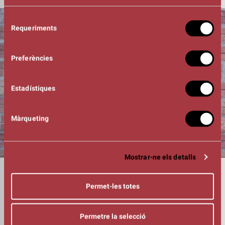
Selecció
Requeriments
de
consentiment
Preferències
Estadístiques
Màrqueting
Mostrar-ne els detalls
DURADA
01:00h
Permet-les totes
INTÈRPRETS
Iris Hinojosa
Gerard Vilardaga
Permetre la selecció
DIRECCIÓ