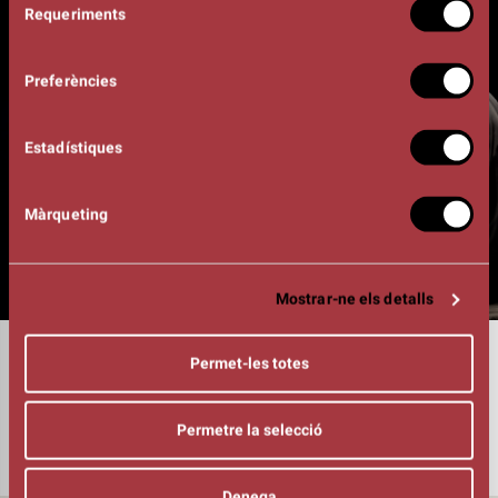
Requeriments
de
consentiment
Preferències
Estadístiques
Màrqueting
Mostrar-ne els detalls
DURADA
Permet-les totes
01:15h
PIANO
Manel Camp
Permetre la selecció
Denega