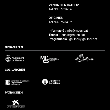
VENDA D’ENTRADES:
Tel. 93 872 36 36
OFICINES:
Tel. 93 875 34 02
Informació :
info@mees.cat
Tècnic :
tecnic@mees.cat
Programació :
galliner@galliner.cat
ORGANITZEN
COL·LABOREN
PATROCINEN