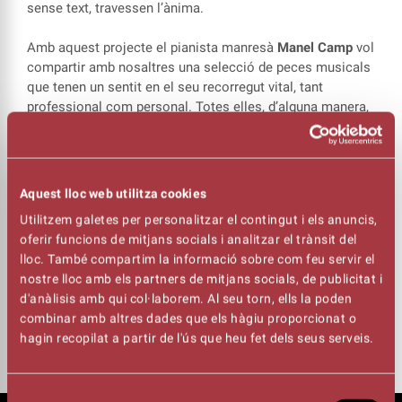
sense text, travessen l’ànima.
Amb aquest projecte el pianista manresà
Manel Camp
vol
compartir amb nosaltres una selecció de peces musicals
que tenen un sentit en el seu recorregut vital, tant
professional com personal. Totes elles, d’alguna manera,
són històries d’amor, d’amistat, de parella, d’estima a la
professió, d’arrelament, d’anhels, de pèrdues... en
definitiva, diferents manifestacions d’estimar.
Aquest lloc web utilitza cookies
MANEL CAMP VERSIONA CAROLE KING, LLUÍS LLACH, JORGE
Utilitzem galetes per personalitzar el contingut i els anuncis,
DREXLER I STING, ENTRE D’ALTRES
oferir funcions de mitjans socials i analitzar el trànsit del
lloc. També compartim la informació sobre com feu servir el
Un nou projecte del músic manresà en què oferirà un petit
nostre lloc amb els partners de mitjans socials, de publicitat i
tast d’unes notes inspirades en el saber i el saber fer
d'anàlisis amb qui col·laborem. Al seu torn, ells la poden
d’altres (Carole King, Jorge Drexler, Sting, Lluís Llach, etc.)
combinar amb altres dades que els hàgiu proporcionat o
passades pel seu sedàs particular.
hagin recopilat a partir de l'ús que heu fet dels seus serveis.
Selecció