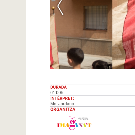
DURADA
01:00h
INTÈRPRET:
Moi Jordana
ORGANITZA