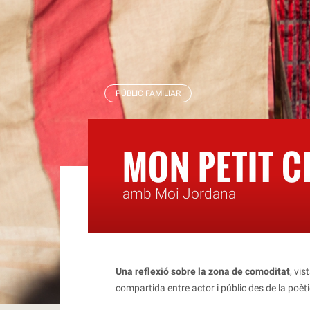
RBLS
PÚBLIC FAMILIAR
MON PETIT C
amb Moi Jordana
Una reflexió sobre la zona de comoditat
, vi
compartida entre actor i públic des de la poèti