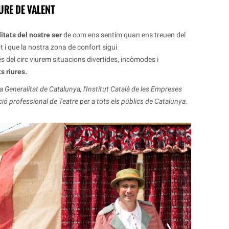
URE DE VALENT
itats del nostre ser
de com ens sentim quan ens treuen del
 i que la nostra zona de confort sigui
 del circ viurem situacions divertides, incòmodes i
s riures.
 Generalitat de Catalunya, l'Institut Català de les Empreses
iació professional de Teatre per a tots els públics de Catalunya.