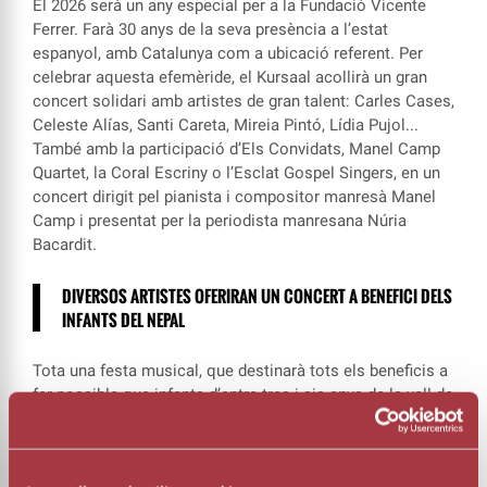
El 2026 serà un any especial per a la Fundació Vicente
Ferrer. Farà 30 anys de la seva presència a l’estat
espanyol, amb Catalunya com a ubicació referent. Per
celebrar aquesta efemèride, el Kursaal acollirà un gran
concert solidari amb artistes de gran talent: Carles Cases,
Celeste Alías, Santi Careta, Mireia Pintó, Lídia Pujol...
També amb la participació d’Els Convidats, Manel Camp
Quartet, la Coral Escriny o l’Esclat Gospel Singers, en un
concert dirigit pel pianista i compositor manresà Manel
Camp i presentat per la periodista manresana Núria
Bacardit.
DIVERSOS ARTISTES OFERIRAN UN CONCERT A BENEFICI DELS
INFANTS DEL NEPAL
Tota una festa musical, que destinarà tots els beneficis a
fer possible que infants d’entre tres i sis anys de la vall de
Katmandú (Nepal) tinguin accés a una xarxa de centres de
preescolar, cosa que els garantiria un entorn segur i
saludable.