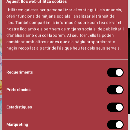
Aquest lloc web utilitza cookies
*FILA ZERO. Donatiu sense assistència a l’espectacle.
Utilitzem galetes per personalitzar el contingut i els anuncis,
oferir funcions de mitjans socials i analitzar el trànsit del
lloc. També compartim la informació sobre com feu servir el
nostre lloc amb els partners de mitjans socials, de publicitat i
d'anàlisis amb qui col·laborem. Al seu torn, ells la poden
combinar amb altres dades que els hàgiu proporcionat o
hagin recopilat a partir de l'ús que heu fet dels seus serveis.
Selecció
Requeriments
de
consentiment
Preferències
Estadístiques
DURADA
Màrqueting
01:30h