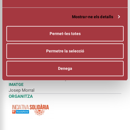
DIRECCIÓ MUSICAL
Manel Camp
INTÈRPRETS
Mostrar-ne els detalls
Carles Cases
Celeste Alías i Santi Careta
Permet-les totes
Els Convidats
Coral Escriny i Manel Camp (dir. Marc Reguant)
Mireia Pintó i Vladislav Bronevetzky
Permetre la selecció
Lídia Pujol i Manel Camp Quartet
Zàping
Ramon Escalé i Esclat Gospel Singers
Denega
David Sisó i Olga López
David Moreno i Cristina Calleja
IMATGE
Josep Morral
ORGANITZA