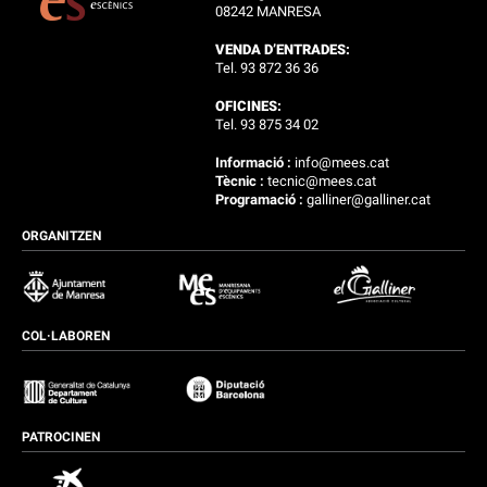
08242 MANRESA
VENDA D’ENTRADES:
Tel. 93 872 36 36
OFICINES:
Tel. 93 875 34 02
Informació :
info@mees.cat
Tècnic :
tecnic@mees.cat
Programació :
galliner@galliner.cat
ORGANITZEN
COL·LABOREN
PATROCINEN