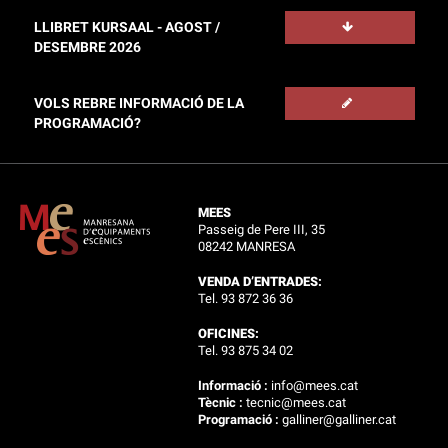
LLIBRET KURSAAL - AGOST /
DESEMBRE 2026
VOLS REBRE INFORMACIÓ DE LA
PROGRAMACIÓ?
MEES
Passeig de Pere III, 35
08242 MANRESA
VENDA D’ENTRADES:
Tel. 93 872 36 36
OFICINES:
Tel. 93 875 34 02
Informació :
info@mees.cat
Tècnic :
tecnic@mees.cat
Programació :
galliner@galliner.cat