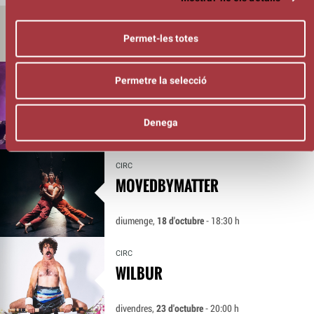
Permet-les totes
ET POT INTERESSAR
CIRC
Permetre la selecció
GALA DEL FESTIVAL DE MÀGIA DE
MANRESA
Denega
dissabte,
26 de setembre
- 20:00 h
CIRC
MOVEDBYMATTER
diumenge,
18 d'octubre
- 18:30 h
CIRC
WILBUR
divendres,
23 d'octubre
- 20:00 h