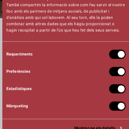
També compartim la informació sobre com feu servir el nostre
lloc amb els partners de mitjans socials, de publicitat i
d'anàlisis amb qui col·laborem. Al seu torn, ells la poden
combinar amb altres dades que els hàgiu proporcionat o
DURADA
hagin recopilat a partir de l'ús que heu fet dels seus serveis.
01:00h
DIRECCIÓ
Jordi Magdaleno
Selecció
Jaume Navarro
Requeriments
de
INTÈRPRETS
consentiment
Jordi Magdaleno
Jordi Gilabert
Preferències
Max Magdaleno
FOTOGRAFIA
Jordi Garcia
Estadístiques
ORGANITZA
Màrqueting
Mostrar-ne els detalls