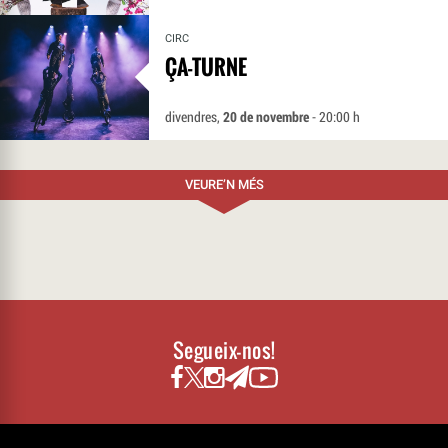
CIRC
ÇA-TURNE
divendres,
20 de novembre
- 20:00 h
VEURE’N MÉS
Segueix-nos!