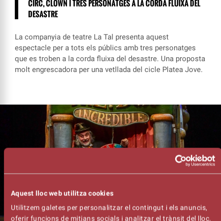
CIRC, CLOWN I TRES PERSONATGES A LA CORDA FLUIXA DEL
DESASTRE
La companyia de teatre La Tal presenta aquest
espectacle per a tots els públics amb tres personatges
que es troben a la corda fluixa del desastre. Una proposta
molt engrescadora per una vetllada del cicle Platea Jove.
Aquest lloc web utilitza cookies
Utilitzem galetes per personalitzar el contingut i els anuncis,
oferir funcions de mitjans socials i analitzar el trànsit del lloc.