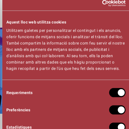
emotiu per celebrar la diferència com a forma de viure i
expressar-nos.
Aquest lloc web utilitza cookies
Utilitzem galetes per personalitzar el contingut i els anuncis,
oferir funcions de mitjans socials i analitzar el trànsit del lloc.
També compartim la informació sobre com feu servir el nostre
lloc amb els partners de mitjans socials, de publicitat i
d'anàlisis amb qui col·laborem. Al seu torn, ells la poden
combinar amb altres dades que els hàgiu proporcionat o
hagin recopilat a partir de l'ús que heu fet dels seus serveis.
Selecció
Requeriments
de
consentiment
Preferències
DURADA
Estadístiques
01:15h