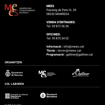
MEES
Passeig de Pere III, 35
08242 MANRESA
VENDA D’ENTRADES:
Tel. 93 872 36 36
OFICINES:
Tel. 93 875 34 02
Informació :
info@mees.cat
Tècnic :
tecnic@mees.cat
Programació :
galliner@galliner.cat
ORGANITZEN
COL·LABOREN