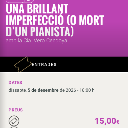
UNA BRILLANT
IMPERFECCIÓ (O MORT
D’UN PIANISTA)
amb la Cia. Vero Cendoya
ENTRADES
DATES
dissabte,
5 de desembre
de 2026 - 18:00 h
PREUS
15,00
€