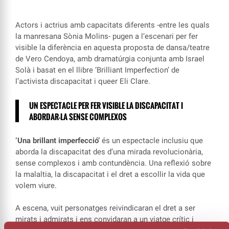
Actors i actrius amb capacitats diferents -entre les quals
la manresana Sònia Molins- pugen a l’escenari per fer
visible la diferència en aquesta proposta de dansa/teatre
de Vero Cendoya, amb dramatúrgia conjunta amb Israel
Solà i basat en el llibre ‘Brilliant Imperfection’ de
l’activista discapacitat i queer Eli Clare.
UN ESPECTACLE PER FER VISIBLE LA DISCAPACITAT I
ABORDAR-LA SENSE COMPLEXOS
‘Una brillant imperfecció’
és un espectacle inclusiu que
aborda la discapacitat des d’una mirada revolucionària,
sense complexos i amb contundència. Una reflexió sobre
la malaltia, la discapacitat i el dret a escollir la vida que
volem viure.
A escena, vuit personatges reivindicaran el dret a ser
mirats i admirats i ens convidaran a un viatge crític i