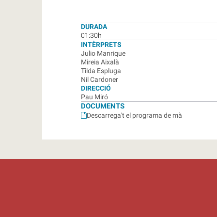
DURADA
01:30h
INTÈRPRETS
Julio Manrique
Mireia Aixalà
Tilda Espluga
Nil Cardoner
DIRECCIÓ
Pau Miró
DOCUMENTS
Descarrega't el programa de mà