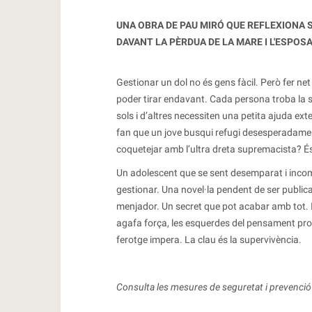
UNA OBRA DE PAU MIRÓ QUE REFLEXIONA S
DAVANT LA PÈRDUA DE LA MARE I L'ESPOS
Gestionar un dol no és gens fàcil. Però fer ne
poder tirar endavant. Cada persona troba la 
sols i d’altres necessiten una petita ajuda ex
fan que un jove busqui refugi desesperadamen
coquetejar amb l’ultra dreta supremacista? És
Un adolescent que se sent desemparat i incomp
gestionar. Una novel·la pendent de ser publica
menjador. Un secret que pot acabar amb tot. I a
agafa força, les esquerdes del pensament pro
ferotge impera. La clau és la supervivència.
Consulta les mesures de seguretat i prevenció