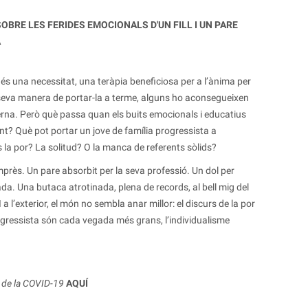
OBRE LES FERIDES EMOCIONALS D'UN FILL I UN PARE
A
t és una necessitat, una teràpia beneficiosa per a l’ànima per
seva manera de portar-la a terme, alguns ho aconsegueixen
terna. Però què passa quan els buits emocionals i educatius
t? Què pot portar un jove de família progressista a
 la por? La solitud? O la manca de referents sòlids?
rès. Un pare absorbit per la seva professió. Un dol per
da. Una butaca atrotinada, plena de records, al bell mig del
 l’exterior, el món no sembla anar millor: el discurs de la por
gressista són cada vegada més grans, l’individualisme
 de la COVID-19
AQUÍ