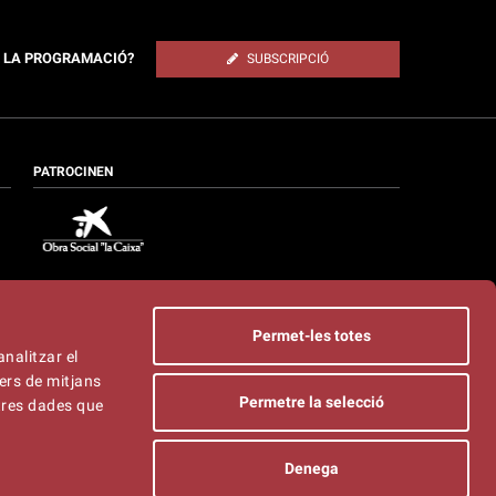
E LA PROGRAMACIÓ?
SUBSCRIPCIÓ
PATROCINEN
Permet-les totes
analitzar el
ers de mitjans
Permetre la selecció
ltres dades que
Denega