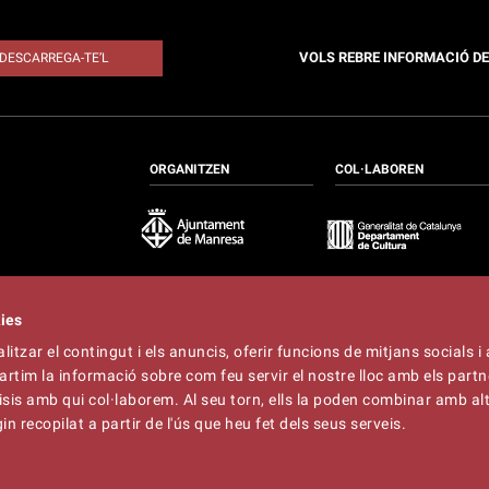
VOLS REBRE INFORMACIÓ D
DESCARREGA-TE’L
ORGANITZEN
COL·LABOREN
kies
itzar el contingut i els anuncis, oferir funcions de mitjans socials i 
at
artim la informació sobre com feu servir el nostre lloc amb els partn
t
lliner.cat
àlisis amb qui col·laborem. Al seu torn, ells la poden combinar amb a
n recopilat a partir de l'ús que heu fet dels seus serveis.