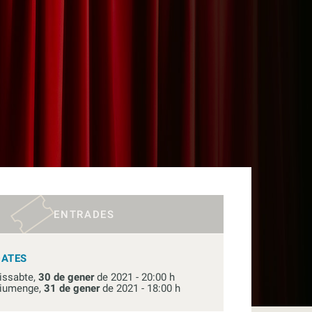
ENTRADES
DATES
issabte,
30 de gener
de 2021 - 20:00 h
iumenge,
31 de gener
de 2021 - 18:00 h