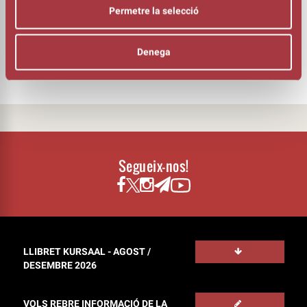
Carlos Moreno (Ringo Star): bateria i veus
Permetre la selecció
Emma Bassas: presentadora
Denega
Segueix-nos!
LLIBRET KURSAAL - AGOST /
DESEMBRE 2026
VOLS REBRE INFORMACIÓ DE LA