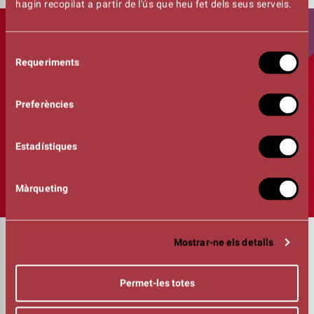
hagin recopilat a partir de l'ús que heu fet dels seus serveis.
Selecció
Requeriments
de
consentiment
Preferències
Estadístiques
Màrqueting
DURADA
Mostrar-ne els detalls
01:30h
INTÈRPRETS
Jonathan Gimeno (Paul MacCartney): baix, veus i teclats
Permet-les totes
Jordi Exposito (John Lennon): guitarra, veus i teclats
Ferran Corbalán (George Harrison): guitarres i veus