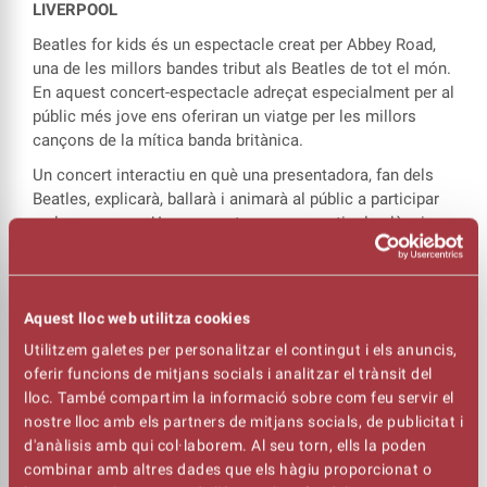
LIVERPOOL
Beatles for kids és un espectacle creat per Abbey Road,
una de les millors bandes tribut als Beatles de tot el món.
En aquest concert-espectacle adreçat especialment per al
públic més jove ens oferiran un viatge per les millors
cançons de la mítica banda britànica.
Un concert interactiu en què una presentadora, fan dels
Beatles, explicarà, ballarà i animarà al públic a participar
en les cançons. Una proposta per compartir els clàssics
del quartet de Liverpool. Un espai per cantar, ballar i
gaudir d’un moment musical amb tota la família, xics i
grans!
Aquest lloc web utilitza cookies
Utilitzem galetes per personalitzar el contingut i els anuncis,
Consulta les mesures de seguretat i prevenció de la
oferir funcions de mitjans socials i analitzar el trànsit del
COVID-19
AQUÍ
lloc. També compartim la informació sobre com feu servir el
nostre lloc amb els partners de mitjans socials, de publicitat i
d'anàlisis amb qui col·laborem. Al seu torn, ells la poden
combinar amb altres dades que els hàgiu proporcionat o