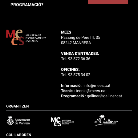
PROGRAMACIÓ?
MEES
Passeig de Pere III, 35
08242 MANRESA
VENDA D’ENTRADES:
Tel. 93 872 36 36
OFICINES:
Tel. 93 875 34 02
Informació :
info@mees.cat
Tècnic :
tecnic@mees.cat
Programació :
galliner@galliner.cat
ORGANITZEN
COL·LABOREN