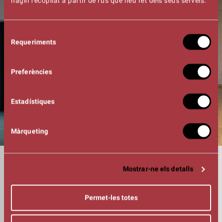
hagin recopilat a partir de l'ús que heu fet dels seus serveis.
Selecció
Requeriments
de
consentiment
Preferències
Estadístiques
Màrqueting
DURADA
Mostrar-ne els detalls
01:50h
INTÈRPRETS
Xavi Francès, Aitor Galisteo-Rocher, Esther López, Mònica
Permet-les totes
López, Marc Rius i Júlia Truyol
DIRECCIÓ
Israel Solà