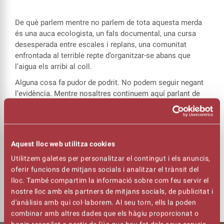
De què parlem mentre no parlem de tota aquesta merda
és una auca ecologista, un fals documental, una cursa
desesperada entre escales i replans, una comunitat
enfrontada al terrible repte d’organitzar-se abans que
l’aigua els arribi al coll.
Alguna cosa fa pudor de podrit. No podem seguir negant
l’evidència. Mentre nosaltres continuem aquí parlant de
les nostres cabòries, la taca d’humitat s’estén, les
canonades s'embussen, les parets s’esquerden...
Reconèixer el problema és - ja ho diuen - el primer pas per
solucionar-lo. Però estem realment disposats a fer el
Aquest lloc web utilitza cookies
segon pas?
Utilitzem galetes per personalitzar el contingut i els anuncis,
Una comèdia de la companyia La Calòrica sobre
oferir funcions de mitjans socials i analitzar el trànsit del
l’emergència climàtica, producció del Teatre Nacional de
lloc. També compartim la informació sobre com feu servir el
Catalunya
nostre lloc amb els partners de mitjans socials, de publicitat i
d'anàlisis amb qui col·laborem. Al seu torn, ells la poden
combinar amb altres dades que els hàgiu proporcionat o