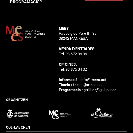
PROGRAMACIÓ?
MEES
Passeig de Pere III, 35
08242 MANRESA
VENDA D’ENTRADES:
Tel. 93 872 36 36
OFICINES:
Tel. 93 875 34 02
Informació :
info@mees.cat
Tècnic :
tecnic@mees.cat
Programació :
galliner@galliner.cat
ORGANITZEN
COL·LABOREN